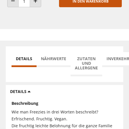
IN DEN WARENKORB
ANZAHL VERRINGERN
ANZAHL ERHÖHEN
DETAILS
NÄHRWERTE
ZUTATEN
INVERKEH
UND
ALLERGENE
DETAILS
Beschreibung
Wie man Freezies in drei Worten beschreibt?
Erfrischend. Fruchtig. Vegan.
Die fruchtig leichte Belohnung für die ganze Familie