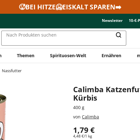
🥵BEI HITZE🥶EISKALT SPAREN➡️
Newsletter
10-€-
Nach Produkten suchen
n
Themen
Spirituosen-Welt
Ernähren
m
Nassfutter
Calimba Katzenfu
Kürbis
400 g
von
Calimba
1,79 €
4,48 €/1 kg