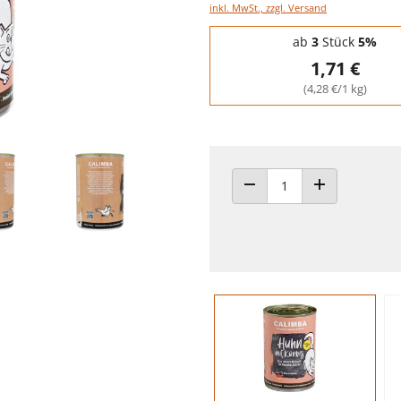
inkl. MwSt., zzgl. Versand
Staffelpreise - Mengenrabatt
ab
3
Stück
5%
1,71 €
(4,28 €/1 kg)
ANZAHL VERRINGERN
ANZAHL ERHÖH