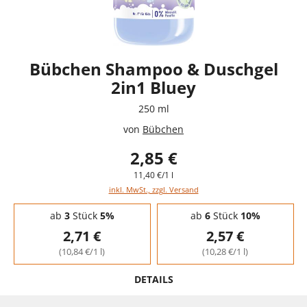
Bübchen Shampoo & Duschgel
2in1 Bluey
250 ml
von
Bübchen
2,85 €
11,40 €/1 l
inkl. MwSt., zzgl. Versand
Staffelpreise - Mengenrabatt
ab
3
Stück
5%
ab
6
Stück
10%
2,71 €
2,57 €
(10,84 €/1 l)
(10,28 €/1 l)
DETAILS