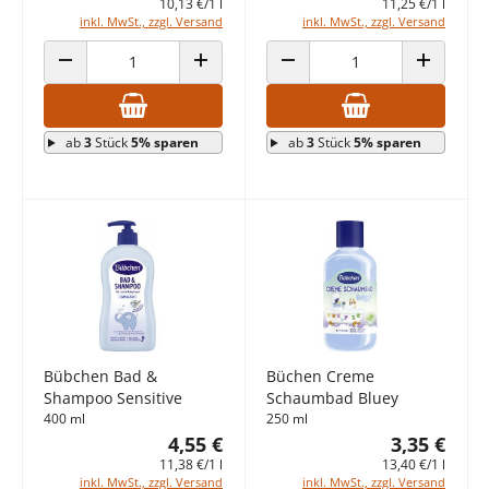
10,13 €/1 l
11,25 €/1 l
inkl. MwSt., zzgl. Versand
inkl. MwSt., zzgl. Versand
ANZAHL VERRINGERN
ANZAHL ERHÖHEN
ANZAHL VERRINGERN
ANZAHL E
ab
3
Stück
5% sparen
ab
3
Stück
5% sparen
Bübchen Bad &
Büchen Creme
Shampoo Sensitive
Schaumbad Bluey
400 ml
250 ml
4,55 €
3,35 €
11,38 €/1 l
13,40 €/1 l
inkl. MwSt., zzgl. Versand
inkl. MwSt., zzgl. Versand