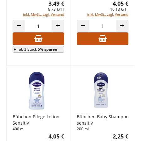
3,49 €
4,05 €
8,73 €/1 l
10,13 €/1 l
inkl. MwSt., zzgl. Versand
inkl. MwSt., zzgl. Versand
ANZAHL VERRINGERN
ANZAHL ERHÖHEN
ANZAHL VERRINGERN
ANZAHL E
ab
3
Stück
5% sparen
Bübchen Pflege Lotion
Bübchen Baby Shampoo
Sensitiv
sensitiv
400 ml
200 ml
4,05 €
2,25 €