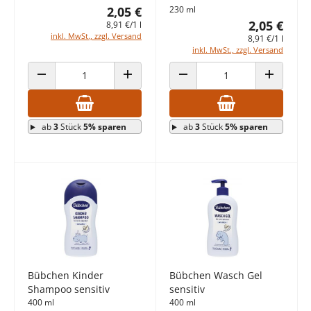
2,05 €
230 ml
2,05 €
8,91 €/1 l
inkl. MwSt., zzgl. Versand
8,91 €/1 l
inkl. MwSt., zzgl. Versand
ANZAHL VERRINGERN
ANZAHL ERHÖHEN
ANZAHL VERRINGERN
ANZAHL E
ab
3
Stück
5% sparen
ab
3
Stück
5% sparen
Bübchen Kinder
Bübchen Wasch Gel
Shampoo sensitiv
sensitiv
400 ml
400 ml