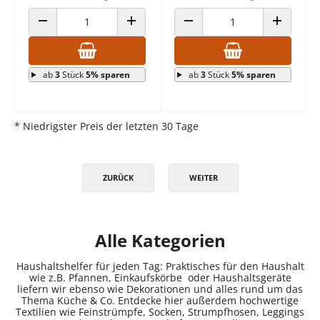
ANZAHL VERRINGERN
ANZAHL ERHÖHEN
ANZAHL VERRINGERN
ANZAHL E
ab
3
Stück
5% sparen
ab
3
Stück
5% sparen
* Niedrigster Preis der letzten 30 Tage
ZURÜCK
WEITER
Alle Kategorien
Haushaltshelfer für jeden Tag: Praktisches für den Haushalt
wie z.B. Pfannen, Einkaufskörbe oder Haushaltsgeräte
liefern wir ebenso wie Dekorationen und alles rund um das
Thema Küche & Co. Entdecke hier außerdem hochwertige
Textilien wie Feinstrümpfe, Socken, Strumpfhosen, Leggings