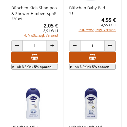
Bübchen Kids Shampoo
Bübchen Baby Bad
& Shower Himbeerspaß
1 l
230 ml
4,55 €
2,05 €
4,55 €/1 l
inkl. MwSt., zzgl. Versand
8,91 €/1 l
inkl. MwSt., zzgl. Versand
ANZAHL VERRINGERN
ANZAHL ERHÖHEN
ANZAHL VERRINGERN
ANZAHL E
ab
3
Stück
5% sparen
ab
3
Stück
5% sparen