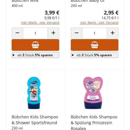
Bübchen Milk
Bübchen Baby Öl
400 ml
200 ml
3,99 €
2,95 €
9,98 €/1 l
14,75 €/1 l
inkl. MwSt., zzgl. Versand
inkl. MwSt., zzgl. Versand
ANZAHL VERRINGERN
ANZAHL ERHÖHEN
ANZAHL VERRINGERN
ANZAHL E
ab
3
Stück
5% sparen
ab
3
Stück
5% sparen
Bübchen Kids Shampoo
Bübchen Kids Shampoo
& Shower Sportsfreund
& Spülung Prinzessin
230 ml
Rosalea