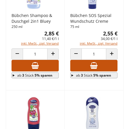
Bübchen Shampoo &
Bübchen SOS Spezial
Duschgel 2in1 Bluey
Wundschutz Creme
250 ml
75 ml
2,85 €
2,55 €
11,40 €/1 l
34,00 €/1 l
inkl. MwSt., zzgl. Versand
inkl. MwSt., zzgl. Versand
ANZAHL VERRINGERN
ANZAHL ERHÖHEN
ANZAHL VERRINGERN
ANZAHL E
ab
3
Stück
5% sparen
ab
3
Stück
5% sparen