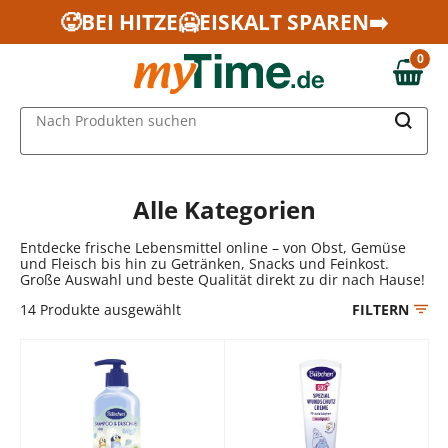
Zum Hauptinhalt springen
🥵BEI HITZE🥶EISKALT SPAREN➡️
Zur Navigation springen
0
Zur Suche springen
0,00 €
MAIN MENU
Nach Produkten suchen
Alle Kategorien
Entdecke frische Lebensmittel online – von Obst, Gemüse
und Fleisch bis hin zu Getränken, Snacks und Feinkost.
Große Auswahl und beste Qualität direkt zu dir nach Hause!
14
Produkte ausgewählt
FILTERN