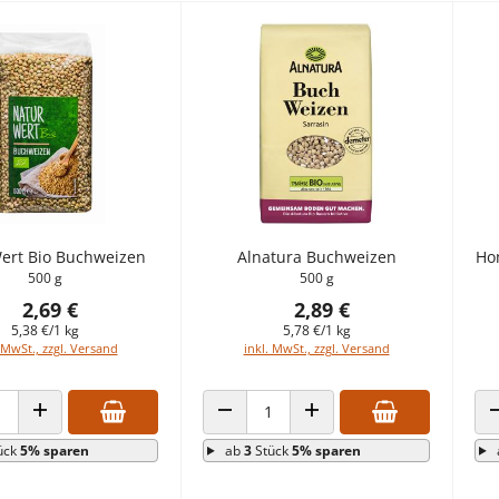
ert Bio Buchweizen
Alnatura Buchweizen
Ho
500 g
500 g
2,69 €
2,89 €
5,38 €/1 kg
5,78 €/1 kg
 MwSt., zzgl. Versand
inkl. MwSt., zzgl. Versand
 VERRINGERN
ANZAHL ERHÖHEN
ANZAHL VERRINGERN
ANZAHL ERHÖHEN
ück
5% sparen
ab
3
Stück
5% sparen