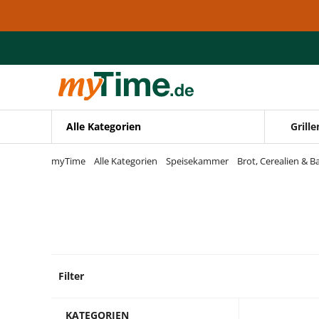
Zum Hauptinhalt springen
Zur Navigation springen
Zur Suche springen
Alle Kategorien
Grille
myTime
Alle Kategorien
Speisekammer
Brot, Cerealien & 
Filter
3 Prod
KATEGORIEN