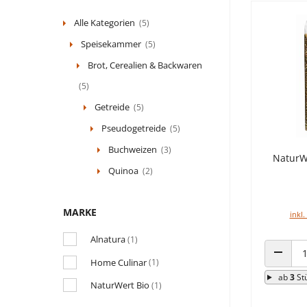
Alle Kategorien
(5)
Speisekammer
(5)
Brot, Cerealien & Backwaren
(5)
Getreide
(5)
Pseudogetreide
(5)
Buchweizen
(3)
NaturW
Quinoa
(2)
MARKE
inkl.
Alnatura
(1)
Home Culinar
(1)
ANZAHL
ab
3
St
NaturWert Bio
(1)