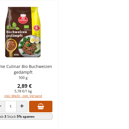
me Culinar Bio Buchweizen
gedämpft
500 g
2,89 €
5,78 €/1 kg
inkl. MwSt., zzgl. Versand
ANZAHL VERRINGERN
ANZAHL ERHÖHEN
ab
3
Stück
5% sparen