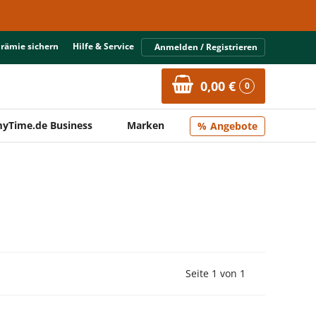
Prämie sichern
Hilfe & Service
Anmelden / Registrieren
0,00 €
0
yTime.de Business
Marken
Angebote
Vorherige Seite
Nächste Seit
Seite 1 von 1