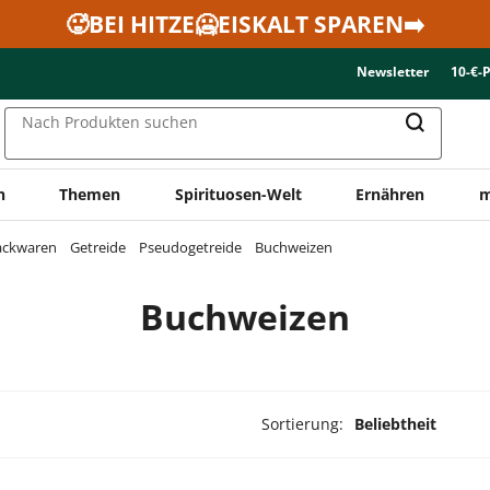
🥵BEI HITZE🥶EISKALT SPAREN➡️
Newsletter
10-€-
Nach Produkten suchen
n
Themen
Spirituosen-Welt
Ernähren
m
Backwaren
Getreide
Pseudogetreide
Buchweizen
Buchweizen
Sortierung:
Beliebtheit
ukte ausgewählt