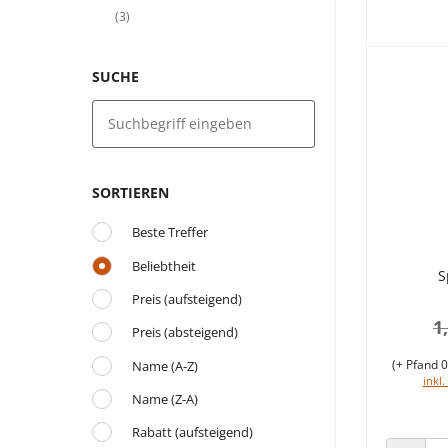
(3)
SUCHE
SORTIEREN
Beste Treffer
Beliebtheit
S
Preis (aufsteigend)
1
Preis (absteigend)
(+ Pfand 0
Name (A-Z)
inkl.
Name (Z-A)
Rabatt (aufsteigend)