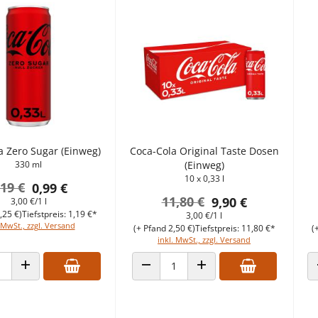
a Zero Sugar (Einweg)
Coca-Cola Original Taste Dosen
330 ml
(Einweg)
10 x 0,33 l
,19 €
0,99 €
11,80 €
9,90 €
3,00 €/1 l
,25 €)
Tiefstpreis: 1,19 €*
3,00 €/1 l
 MwSt., zzgl. Versand
(+ Pfand 2,50 €)
Tiefstpreis: 11,80 €*
(
inkl. MwSt., zzgl. Versand
ANZAHL VERRINGERN
ANZAHL ERHÖHEN
 VERRINGERN
ANZAHL ERHÖHEN