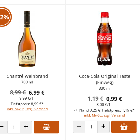
22%
Chantré Weinbrand
Coca-Cola Original Taste
700 ml
(Einweg)
330 ml
8,99 €
6,99 €
1,19 €
0,99 €
9,99 €/1 l
Tiefstpreis: 8,99 €*
3,00 €/1 l
inkl. MwSt., zzgl. Versand
(+ Pfand 0,25 €)
Tiefstpreis: 1,19 €*
inkl. MwSt., zzgl. Versand
ANZAHL VERRINGERN
ANZAHL ERHÖHEN
ANZAHL VERRINGERN
ANZAHL ERHÖHEN