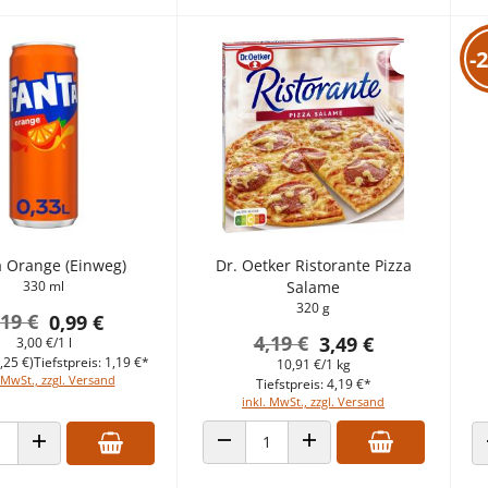
-
a Orange (Einweg)
Dr. Oetker Ristorante Pizza
330 ml
Salame
320 g
,19 €
0,99 €
4,19 €
3,49 €
3,00 €/1 l
,25 €)
Tiefstpreis: 1,19 €*
10,91 €/1 kg
 MwSt., zzgl. Versand
Tiefstpreis: 4,19 €*
inkl. MwSt., zzgl. Versand
ANZAHL VERRINGERN
ANZAHL ERHÖHEN
 VERRINGERN
ANZAHL ERHÖHEN