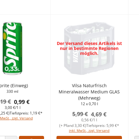
Der Versand dieses Artikels ist
nur in bestimmte Regionen
möglich.
prite (Einweg)
Vilsa Naturfrisch
330 ml
Mineralwasser Medium GLAS
(Mehrweg)
,19 €
0,99 €
12 x 0,70 l
3,00 €/1 l
5,99 €
,25 €)
Tiefstpreis: 1,19 €*
4,69 €
 MwSt., zzgl. Versand
0,56 €/1 l
(+ Pfand 3,30 €)
Tiefstpreis: 5,99 €*
inkl. MwSt., zzgl. Versand