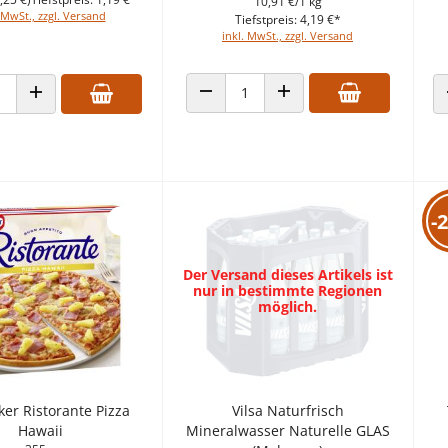
10,91 €/1 kg
 MwSt., zzgl. Versand
Tiefstpreis: 4,19 €*
inkl. MwSt., zzgl. Versand
ANZAHL VERRINGERN
ANZAHL ERHÖHEN
 VERRINGERN
ANZAHL ERHÖHEN
-
Der Versand dieses Artikels ist
nur in bestimmte Regionen
möglich.
ker Ristorante Pizza
Vilsa Naturfrisch
Hawaii
Mineralwasser Naturelle GLAS