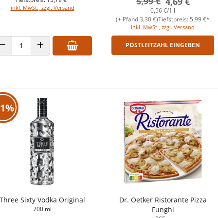
5,99 €
4,69 €
inkl. MwSt., zzgl. Versand
0,56 €/1 l
(+ Pfand 3,30 €)
Tiefstpreis: 5,99 €*
inkl. MwSt., zzgl. Versand
POSTLEITZAHL EINGEBEN
ANZAHL VERRINGERN
ANZAHL ERHÖHEN
21%
Three Sixty Vodka Original
Dr. Oetker Ristorante Pizza
700 ml
Funghi