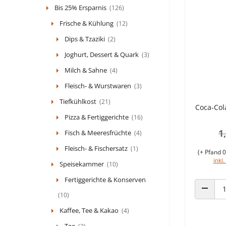
Bis 25% Ersparnis
(126)
Frische & Kühlung
(12)
Dips & Tzaziki
(2)
Joghurt, Dessert & Quark
(3)
Milch & Sahne
(4)
Fleisch- & Wurstwaren
(3)
Tiefkühlkost
(21)
Coca-Col
Pizza & Fertiggerichte
(16)
1
Fisch & Meeresfrüchte
(4)
Fleisch- & Fischersatz
(1)
(+ Pfand 0
inkl.
Speisekammer
(10)
Fertiggerichte & Konserven
(10)
ANZAHL
Kaffee, Tee & Kakao
(4)
Tee