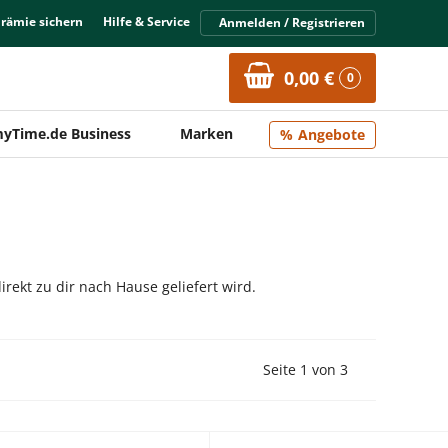
Prämie sichern
Hilfe & Service
Anmelden / Registrieren
0,00 €
0
yTime.de Business
Marken
Angebote
rekt zu dir nach Hause geliefert wird.
Vorherige Seite
Nächste Seit
Seite 1 von 3