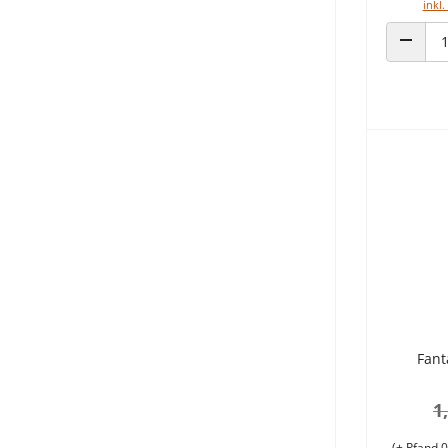
inkl.
ANZAHL
Fant
1
(+ Pfand 0