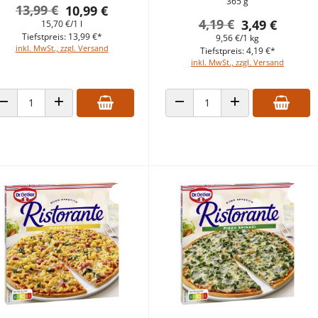
365 g
13,99 €
10,99 €
4,19 €
3,49 €
15,70 €/1 l
Tiefstpreis: 13,99 €*
9,56 €/1 kg
inkl. MwSt., zzgl. Versand
Tiefstpreis: 4,19 €*
inkl. MwSt., zzgl. Versand
ANZAHL VERRINGERN
ANZAHL ERHÖHEN
ANZAHL VERRINGERN
ANZAHL ERHÖHEN