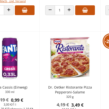
 MwSt., zzgl. Versand
ANZAHL VERRINGERN
ANZAHL ERHÖHEN
 VERRINGERN
ANZAHL ERHÖHEN
-
a Cassis (Einweg)
Dr. Oetker Ristorante Pizza
330 ml
Pepperoni-Salame
320 g
,19 €
0,99 €
4,19 €
3,49 €
3,00 €/1 l
,25 €)
Tiefstpreis: 1,19 €*