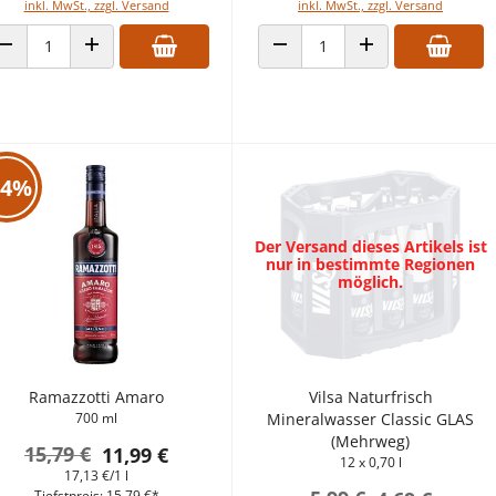
inkl. MwSt., zzgl. Versand
inkl. MwSt., zzgl. Versand
ANZAHL VERRINGERN
ANZAHL ERHÖHEN
ANZAHL VERRINGERN
ANZAHL ERHÖHEN
24%
Der Versand dieses Artikels ist
nur in bestimmte Regionen
möglich.
Ramazzotti Amaro
Vilsa Naturfrisch
700 ml
Mineralwasser Classic GLAS
(Mehrweg)
15,79 €
11,99 €
12 x 0,70 l
17,13 €/1 l
Tiefstpreis: 15,79 €*