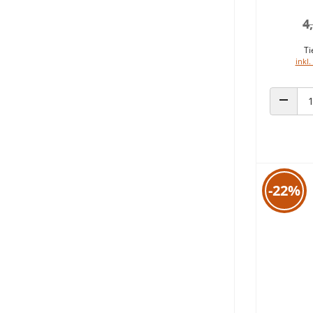
4
Ti
inkl.
ANZAHL
-22%