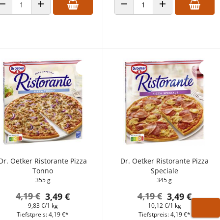
ANZAHL VERRINGERN
ANZAHL ERHÖHEN
ANZAHL VERRINGERN
ANZAHL ERHÖHEN
Dr. Oetker Ristorante Pizza
Dr. Oetker Ristorante Pizza
Tonno
Speciale
355 g
345 g
4,19 €
4,19 €
3,49 €
3,49 €
9,83 €/1 kg
10,12 €/1 kg
Tiefstpreis: 4,19 €*
Tiefstpreis: 4,19 €*
WARE