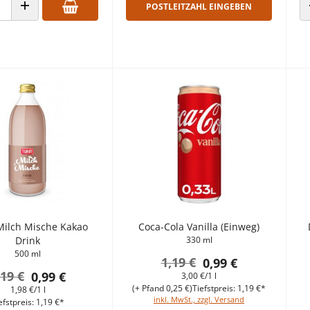
POSTLEITZAHL EINGEBEN
 VERRINGERN
ANZAHL ERHÖHEN
ilch Mische Kakao
Coca-Cola Vanilla (Einweg)
Drink
330 ml
500 ml
1,19 €
0,99 €
,19 €
0,99 €
3,00 €/1 l
(+ Pfand 0,25 €)
Tiefstpreis: 1,19 €*
1,98 €/1 l
inkl. MwSt., zzgl. Versand
efstpreis: 1,19 €*