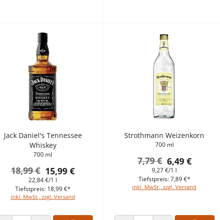
Jack Daniel's Tennessee
Strothmann Weizenkorn
Whiskey
700 ml
700 ml
7,79 €
6,49 €
18,99 €
15,99 €
9,27 €/1 l
Tiefstpreis: 7,89 €*
22,84 €/1 l
inkl. MwSt., zzgl. Versand
Tiefstpreis: 18,99 €*
inkl. MwSt., zzgl. Versand