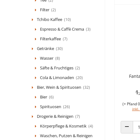
(2)
Filter
(2)
Tchibo Kaffee
(10)
Espresso & Caffè Crema
(3)
Filterkaffee
(7)
Getränke
(30)
Wasser
(8)
Säfte & Fruchtiges
(2)
Fant
Cola & Limonaden
(20)
Bier, Wein & Spirituosen
(32)
1
Bier
(6)
(+ Pfand 0
Spirituosen
(26)
inkl.
Drogerie & Reinigen
(7)
Körperpflege & Kosmetik
(4)
ANZAHL
Waschen, Putzen & Reinigen