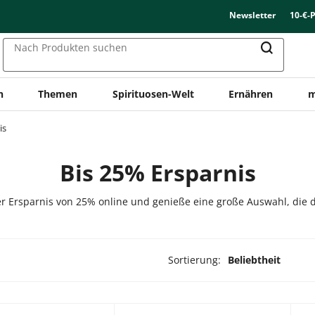
Newsletter
10-€-
Nach Produkten suchen
n
Themen
Spirituosen-Welt
Ernähren
m
is
Bis 25% Ersparnis
 Ersparnis von 25% online und genieße eine große Auswahl, die di
Sortierung:
Beliebtheit
odukte ausgewählt