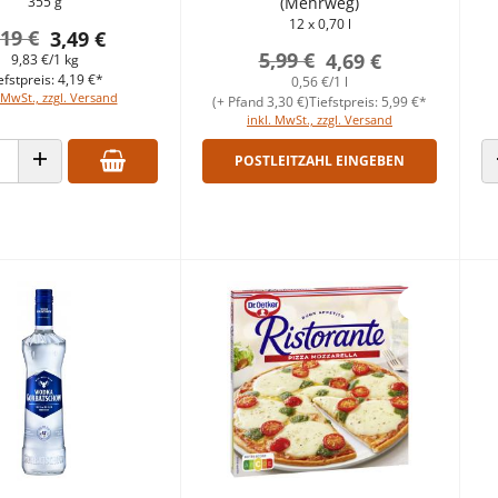
355 g
(Mehrweg)
12 x 0,70 l
,19 €
3,49 €
5,99 €
4,69 €
9,83 €/1 kg
efstpreis: 4,19 €*
0,56 €/1 l
 MwSt., zzgl. Versand
(+ Pfand 3,30 €)
Tiefstpreis: 5,99 €*
inkl. MwSt., zzgl. Versand
POSTLEITZAHL EINGEBEN
 VERRINGERN
ANZAHL ERHÖHEN