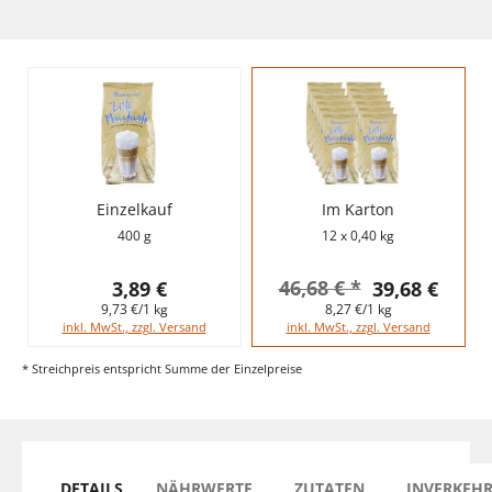
Einzelkauf
Im Karton
400 g
12 x 0,40 kg
46,68 € *
3,89 €
39,68 €
9,73 €/1 kg
8,27 €/1 kg
inkl. MwSt., zzgl. Versand
inkl. MwSt., zzgl. Versand
* Streichpreis entspricht Summe der Einzelpreise
DETAILS
NÄHRWERTE
ZUTATEN
INVERKEH