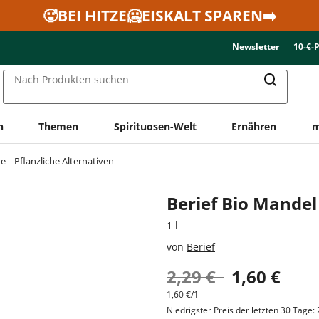
🥵BEI HITZE🥶EISKALT SPAREN➡️
Newsletter
10-€-
Nach Produkten suchen
n
Themen
Spirituosen-Welt
Ernähren
m
ne
Pflanzliche Alternativen
Berief Bio Mandel
1 l
von
Berief
2,29 €
1,60 €
1,60 €/1 l
Niedrigster Preis der letzten 30 Tage: 