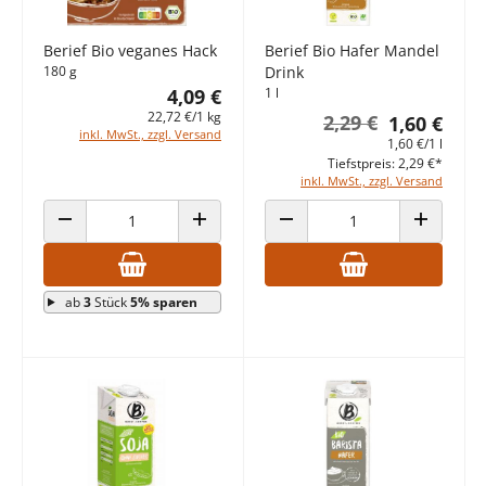
Berief Bio veganes Hack
Berief Bio Hafer Mandel
180 g
Drink
4,09 €
1 l
22,72 €/1 kg
2,29 €
1,60 €
inkl. MwSt., zzgl. Versand
1,60 €/1 l
Tiefstpreis: 2,29 €*
inkl. MwSt., zzgl. Versand
ANZAHL VERRINGERN
ANZAHL ERHÖHEN
ANZAHL VERRINGERN
ANZAHL E
ab
3
Stück
5% sparen