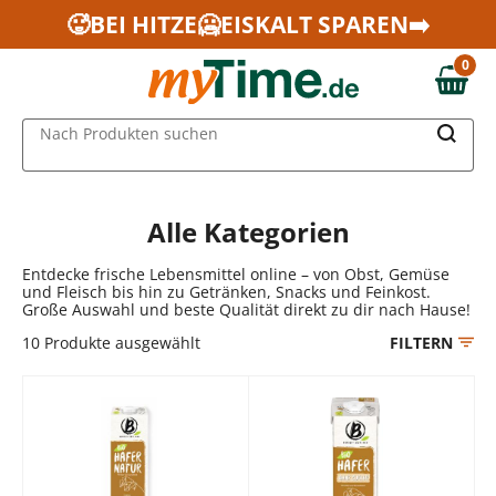
Zum Hauptinhalt springen
🥵BEI HITZE🥶EISKALT SPAREN➡️
Zur Navigation springen
0
Zur Suche springen
0,00 €
MAIN MENU
Nach Produkten suchen
Alle Kategorien
Entdecke frische Lebensmittel online – von Obst, Gemüse
und Fleisch bis hin zu Getränken, Snacks und Feinkost.
Große Auswahl und beste Qualität direkt zu dir nach Hause!
10
Produkte ausgewählt
FILTERN