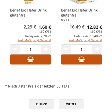
Berief Bio Hafer Drink
Berief Bio Hafer Drink
glutenfrei
glutenfrei
1 l
8 x 1 l
2,29 €
16,49 €
1,60 €
12,82 €
1,60 €/1 l
1,60 €/1 l
Tiefstpreis: 2,29 €*
Tiefstpreis: 16,49 €*
inkl. MwSt., zzgl. Versand
inkl. MwSt., zzgl. Versand
ANZAHL VERRINGERN
ANZAHL ERHÖHEN
ANZAHL VERRINGERN
ANZAHL E
* Niedrigster Preis der letzten 30 Tage
ZURÜCK
WEITER