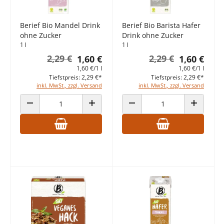
Berief Bio Mandel Drink
Berief Bio Barista Hafer
ohne Zucker
Drink ohne Zucker
1 l
1 l
2,29 €
2,29 €
1,60 €
1,60 €
1,60 €/1 l
1,60 €/1 l
Tiefstpreis: 2,29 €*
Tiefstpreis: 2,29 €*
inkl. MwSt., zzgl. Versand
inkl. MwSt., zzgl. Versand
ANZAHL VERRINGERN
ANZAHL ERHÖHEN
ANZAHL VERRINGERN
ANZAHL E