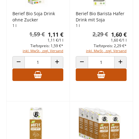
Berief Bio Soja Drink
Berief Bio Barista Hafer
ohne Zucker
Drink mit Soja
1 l
1 l
1,59 €
2,29 €
1,11 €
1,60 €
1,11 €/1 l
1,60 €/1 l
Tiefstpreis: 1,59 €*
Tiefstpreis: 2,29 €*
inkl. MwSt., zzgl. Versand
inkl. MwSt., zzgl. Versand
ANZAHL VERRINGERN
ANZAHL ERHÖHEN
ANZAHL VERRINGERN
ANZAHL E