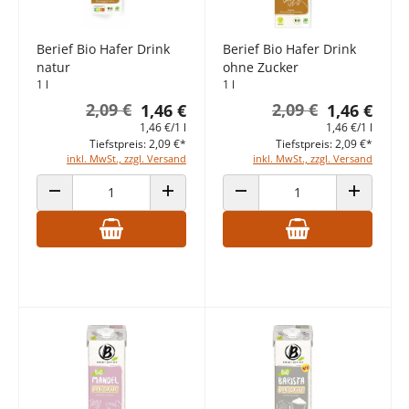
Berief Bio Hafer Drink
Berief Bio Hafer Drink
natur
ohne Zucker
1 l
1 l
2,09 €
2,09 €
1,46 €
1,46 €
1,46 €/1 l
1,46 €/1 l
Tiefstpreis: 2,09 €*
Tiefstpreis: 2,09 €*
inkl. MwSt., zzgl. Versand
inkl. MwSt., zzgl. Versand
ANZAHL VERRINGERN
ANZAHL ERHÖHEN
ANZAHL VERRINGERN
ANZAHL E