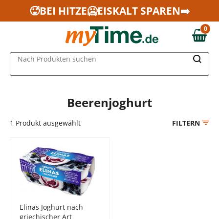
Zum Hauptinhalt springen
🥵BEI HITZE🥶EISKALT SPAREN➡️
Zur Navigation springen
0
Zur Suche springen
0,00 €
MAIN MENU
Nach Produkten suchen
Beerenjoghurt
1
Produkt ausgewählt
FILTERN
Elinas Joghurt nach
griechischer Art