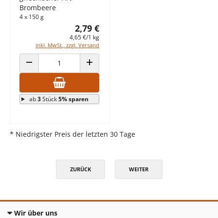
Brombeere
4 x 150 g
2,79 €
4,65 €/1 kg
inkl. MwSt., zzgl. Versand
ANZAHL VERRINGERN
ANZAHL ERHÖHEN
ab
3
Stück
5% sparen
* Niedrigster Preis der letzten 30 Tage
ZURÜCK
WEITER
Wir über uns