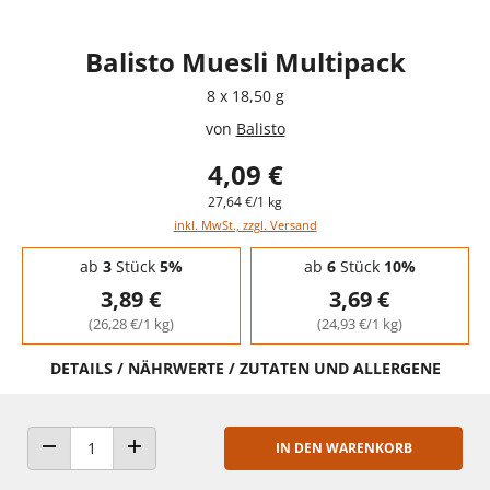
Balisto Muesli Multipack
8 x 18,50 g
von
Balisto
4,09 €
27,64 €/1 kg
inkl. MwSt., zzgl. Versand
Staffelpreise - Mengenrabatt
ab
3
Stück
5%
ab
6
Stück
10%
3,89 €
3,69 €
(26,28 €/1 kg)
(24,93 €/1 kg)
DETAILS / NÄHRWERTE / ZUTATEN UND ALLERGENE
IN DEN WARENKORB
ANZAHL VERRINGERN
ANZAHL ERHÖHEN