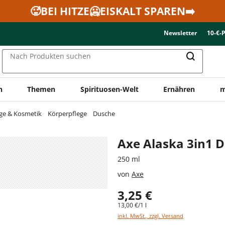
🥵BEI HITZE🥶EISKALT SPAREN➡️
Newsletter
10-€-
Nach Produkten suchen
n
Themen
Spirituosen-Welt
Ernähren
m
ge & Kosmetik
Körperpflege
Dusche
Axe Alaska 3in1 
250 ml
von
Axe
3,25 €
13,00 €/1 l
inkl. MwSt., zzgl. Versand