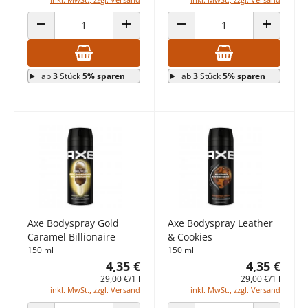
ANZAHL VERRINGERN
ANZAHL ERHÖHEN
ANZAHL VERRINGERN
ANZAHL E
ab
3
Stück
5% sparen
ab
3
Stück
5% sparen
Axe Bodyspray Gold
Axe Bodyspray Leather
Caramel Billionaire
& Cookies
150 ml
150 ml
4,35 €
4,35 €
29,00 €/1 l
29,00 €/1 l
inkl. MwSt., zzgl. Versand
inkl. MwSt., zzgl. Versand