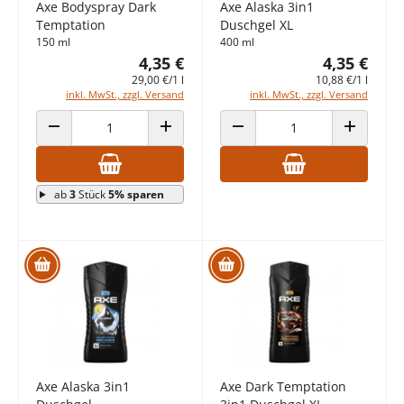
Axe Bodyspray Dark
Axe Alaska 3in1
Temptation
Duschgel XL
150 ml
400 ml
4,35 €
4,35 €
29,00 €/1 l
10,88 €/1 l
inkl. MwSt., zzgl. Versand
inkl. MwSt., zzgl. Versand
ANZAHL VERRINGERN
ANZAHL ERHÖHEN
ANZAHL VERRINGERN
ANZAHL E
ab
3
Stück
5% sparen
Axe Alaska 3in1
Axe Dark Temptation