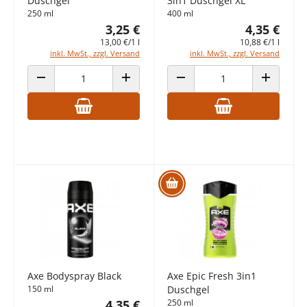
Duschgel
3in1 Duschgel XL
250 ml
400 ml
3,25 €
4,35 €
13,00 €/1 l
10,88 €/1 l
inkl. MwSt., zzgl. Versand
inkl. MwSt., zzgl. Versand
ANZAHL VERRINGERN
ANZAHL ERHÖHEN
ANZAHL VERRINGERN
ANZAHL E
Axe Bodyspray Black
Axe Epic Fresh 3in1
150 ml
Duschgel
4,35 €
250 ml