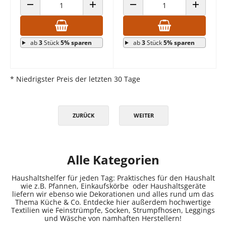
ANZAHL VERRINGERN
ANZAHL ERHÖHEN
ANZAHL VERRINGERN
ANZAHL E
ab
3
Stück
5% sparen
ab
3
Stück
5% sparen
* Niedrigster Preis der letzten 30 Tage
ZURÜCK
WEITER
Alle Kategorien
Haushaltshelfer für jeden Tag: Praktisches für den Haushalt
wie z.B. Pfannen, Einkaufskörbe oder Haushaltsgeräte
liefern wir ebenso wie Dekorationen und alles rund um das
Thema Küche & Co. Entdecke hier außerdem hochwertige
Textilien wie Feinstrümpfe, Socken, Strumpfhosen, Leggings
und Wäsche von namhaften Herstellern!