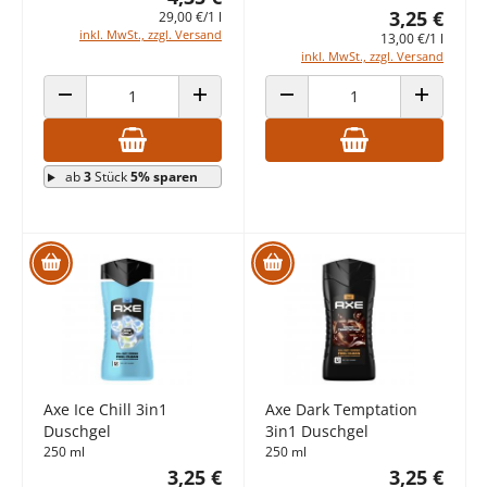
3,25 €
29,00 €/1 l
inkl. MwSt., zzgl. Versand
13,00 €/1 l
inkl. MwSt., zzgl. Versand
ANZAHL VERRINGERN
ANZAHL ERHÖHEN
ANZAHL VERRINGERN
ANZAHL E
ab
3
Stück
5% sparen
Axe Ice Chill 3in1
Axe Dark Temptation
Duschgel
3in1 Duschgel
250 ml
250 ml
3,25 €
3,25 €