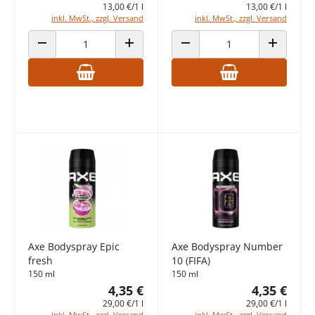
13,00 €/1 l
13,00 €/1 l
inkl. MwSt., zzgl. Versand
inkl. MwSt., zzgl. Versand
ANZAHL VERRINGERN
ANZAHL ERHÖHEN
ANZAHL VERRINGERN
ANZAHL E
Axe Bodyspray Epic
Axe Bodyspray Number
fresh
10 (FIFA)
150 ml
150 ml
4,35 €
4,35 €
29,00 €/1 l
29,00 €/1 l
inkl. MwSt., zzgl. Versand
inkl. MwSt., zzgl. Versand