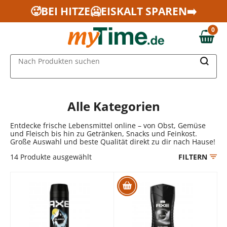
Zum Hauptinhalt springen
🥵BEI HITZE🥶EISKALT SPAREN➡️
Zur Navigation springen
0
Zur Suche springen
0,00 €
MAIN MENU
Nach Produkten suchen
Alle Kategorien
Entdecke frische Lebensmittel online – von Obst, Gemüse
und Fleisch bis hin zu Getränken, Snacks und Feinkost.
Große Auswahl und beste Qualität direkt zu dir nach Hause!
14
Produkte ausgewählt
FILTERN