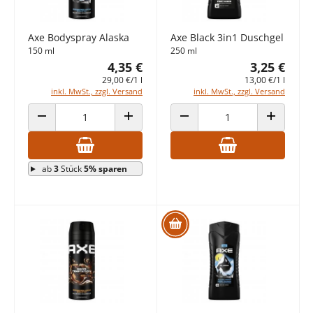
Axe Bodyspray Alaska
Axe Black 3in1 Duschgel
150 ml
250 ml
4,35 €
3,25 €
29,00 €/1 l
13,00 €/1 l
inkl. MwSt., zzgl. Versand
inkl. MwSt., zzgl. Versand
ANZAHL VERRINGERN
ANZAHL ERHÖHEN
ANZAHL VERRINGERN
ANZAHL E
ab
3
Stück
5% sparen