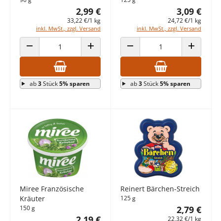
2,99 €
3,09 €
33,22 €/1 kg
24,72 €/1 kg
inkl. MwSt., zzgl. Versand
inkl. MwSt., zzgl. Versand
ANZAHL VERRINGERN
ANZAHL ERHÖHEN
ANZAHL VERRINGERN
ANZAHL E
ab
3
Stück
5% sparen
ab
3
Stück
5% sparen
Miree Französische
Reinert Bärchen-Streich
Kräuter
125 g
150 g
2,79 €
2,19 €
22,32 €/1 kg