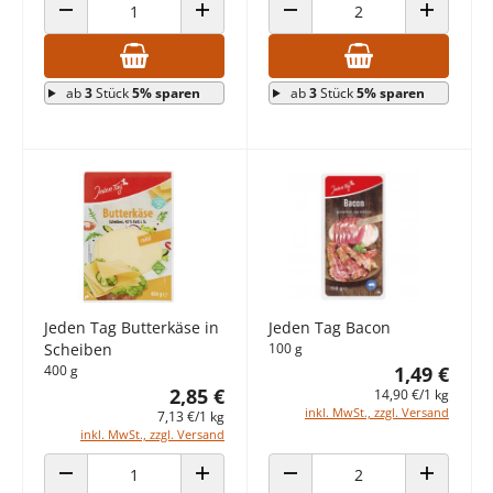
ANZAHL VERRINGERN
ANZAHL ERHÖHEN
ANZAHL VERRINGERN
ANZAHL E
ab
3
Stück
5% sparen
ab
3
Stück
5% sparen
Jeden Tag Butterkäse in
Jeden Tag Bacon
Scheiben
100 g
400 g
1,49 €
2,85 €
14,90 €/1 kg
inkl. MwSt., zzgl. Versand
7,13 €/1 kg
inkl. MwSt., zzgl. Versand