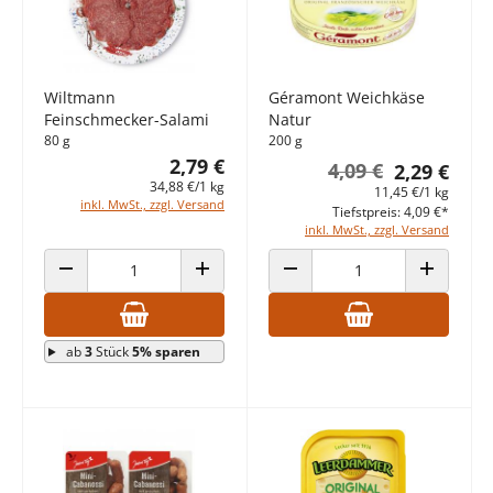
Wiltmann
Géramont Weichkäse
Feinschmecker-Salami
Natur
80 g
200 g
2,79 €
4,09 €
2,29 €
34,88 €/1 kg
11,45 €/1 kg
inkl. MwSt., zzgl. Versand
Tiefstpreis: 4,09 €*
inkl. MwSt., zzgl. Versand
ANZAHL VERRINGERN
ANZAHL ERHÖHEN
ANZAHL VERRINGERN
ANZAHL E
ab
3
Stück
5% sparen