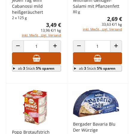
Jeden Tag Mini
Wiltmann Geflügel-
Cabanossi mild
Salami mit Pflanzenfett
heißgeräuchert
80 g
2 x 125 g
2,69 €
3,49 €
33,63 €/1 kg
inkl. MwSt., zzgl. Versand
13,96 €/1 kg
inkl. MwSt., zzgl. Versand
ANZAHL VERRINGERN
ANZAHL ERHÖHEN
ANZAHL VERRINGERN
ANZAHL E
ab
3
Stück
5% sparen
ab
3
Stück
5% sparen
Bergader Bavaria Blu
Der Würzige
Popp Brotaufstrich