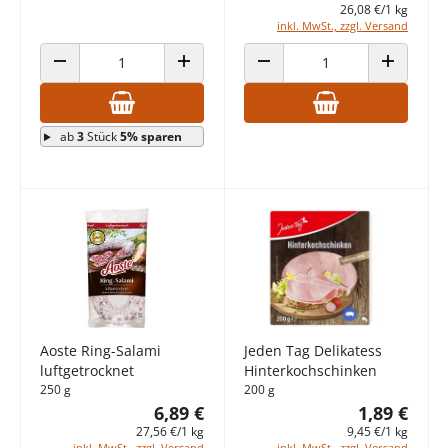
26,08 €/1 kg
inkl. MwSt., zzgl. Versand
ANZAHL VERRINGERN
ANZAHL ERHÖHEN
ANZAHL VERRINGERN
ANZAHL E
ab
3
Stück
5% sparen
Aoste Ring-Salami
Jeden Tag Delikatess
luftgetrocknet
Hinterkochschinken
250 g
200 g
6,89 €
1,89 €
27,56 €/1 kg
9,45 €/1 kg
inkl. MwSt., zzgl. Versand
inkl. MwSt., zzgl. Versand