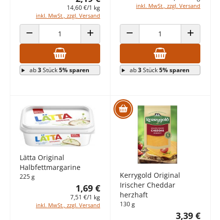
inkl. MwSt., zzgl. Versand
14,60 €/1 kg
inkl. MwSt., zzgl. Versand
ANZAHL VERRINGERN
ANZAHL ERHÖHEN
ANZAHL VERRINGERN
ANZAHL E
ab
3
Stück
5% sparen
ab
3
Stück
5% sparen
Lätta Original
Halbfettmargarine
Kerrygold Original
225 g
Irischer Cheddar
1,69 €
herzhaft
7,51 €/1 kg
130 g
inkl. MwSt., zzgl. Versand
3,39 €