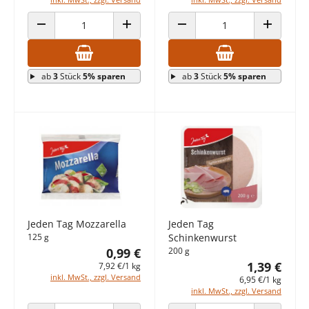
ANZAHL VERRINGERN
ANZAHL ERHÖHEN
ANZAHL VERRINGERN
ANZAHL E
ab
3
Stück
5% sparen
ab
3
Stück
5% sparen
Jeden Tag Mozzarella
Jeden Tag
125 g
Schinkenwurst
0,99 €
200 g
1,39 €
7,92 €/1 kg
inkl. MwSt., zzgl. Versand
6,95 €/1 kg
inkl. MwSt., zzgl. Versand