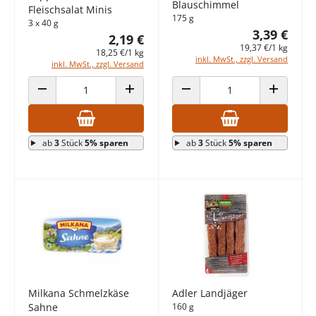
Blauschimmel
Fleischsalat Minis
175 g
3 x 40 g
3,39 €
2,19 €
19,37 €/1 kg
18,25 €/1 kg
inkl. MwSt., zzgl. Versand
inkl. MwSt., zzgl. Versand
ANZAHL VERRINGERN
ANZAHL ERHÖHEN
ANZAHL VERRINGERN
ANZAHL E
ab
3
Stück
5% sparen
ab
3
Stück
5% sparen
Milkana Schmelzkäse
Adler Landjäger
Sahne
160 g