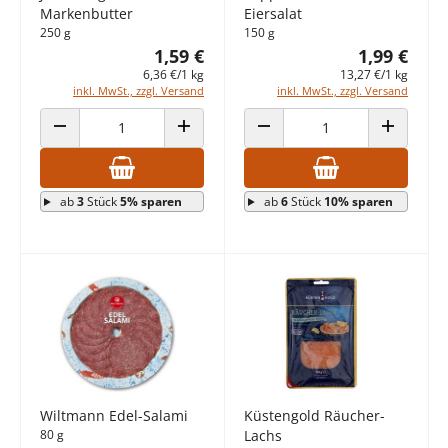
Markenbutter
Eiersalat
250 g
150 g
1,59 €
1,99 €
6,36 €/1 kg
13,27 €/1 kg
inkl. MwSt., zzgl. Versand
inkl. MwSt., zzgl. Versand
ANZAHL VERRINGERN
ANZAHL ERHÖHEN
ANZAHL VERRINGERN
ANZAHL E
ab
3
Stück
5% sparen
ab
6
Stück
10% sparen
Wiltmann Edel-Salami
Küstengold Räucher-
80 g
Lachs