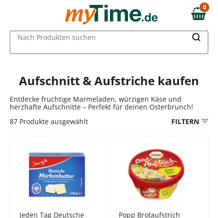
Zum Hauptinhalt springen
0
0,00 €
Zur Navigation springen
MAIN MENU
Nach Produkten suchen
Zur Suche springen
Aufschnitt & Aufstriche kaufen
Entdecke fruchtige Marmeladen, würzigen Käse und
herzhafte Aufschnitte – Perfekt für deinen Osterbrunch!
87
Produkte ausgewählt
FILTERN
Jeden Tag Deutsche
Popp Brotaufstrich