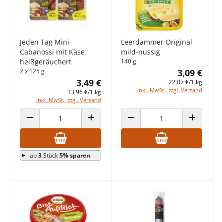
Jeden Tag Mini-
Leerdammer Original
Cabanossi mit Käse
mild-nussig
heißgeräuchert
140 g
2 x 125 g
3,09 €
3,49 €
22,07 €/1 kg
inkl. MwSt., zzgl. Versand
13,96 €/1 kg
inkl. MwSt., zzgl. Versand
ANZAHL VERRINGERN
ANZAHL ERHÖHEN
ANZAHL VERRINGERN
ANZAHL E
ab
3
Stück
5% sparen