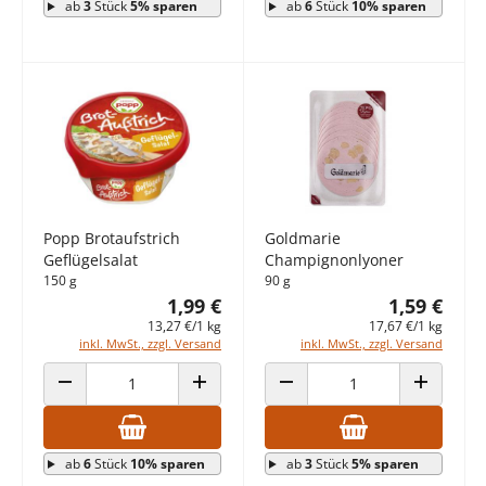
ab
3
Stück
5% sparen
ab
6
Stück
10% sparen
Popp Brotaufstrich
Goldmarie
Geflügelsalat
Champignonlyoner
150 g
90 g
1,99 €
1,59 €
13,27 €/1 kg
17,67 €/1 kg
inkl. MwSt., zzgl. Versand
inkl. MwSt., zzgl. Versand
ANZAHL VERRINGERN
ANZAHL ERHÖHEN
ANZAHL VERRINGERN
ANZAHL E
ab
6
Stück
10% sparen
ab
3
Stück
5% sparen