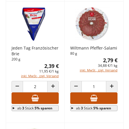
Jeden Tag Französischer
Wiltmann Pfeffer-Salami
Brie
80 g
200 g
2,79 €
2,39 €
34,88 €/1 kg
inkl. MwSt., zzgl. Versand
11,95 €/1 kg
inkl. MwSt., zzgl. Versand
ANZAHL VERRINGERN
ANZAHL ERHÖHEN
ANZAHL VERRINGERN
ANZAHL E
ab
3
Stück
5% sparen
ab
3
Stück
5% sparen