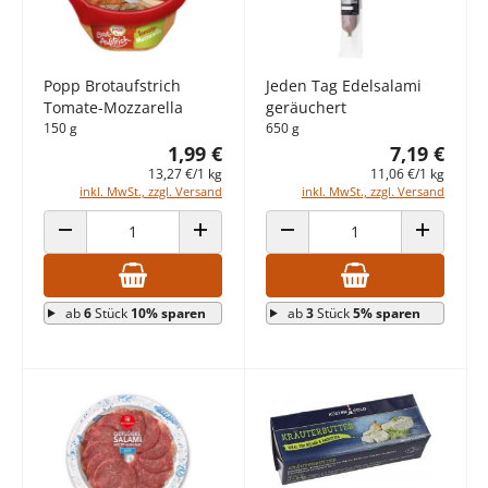
Popp Brotaufstrich
Jeden Tag Edelsalami
Tomate-Mozzarella
geräuchert
150 g
650 g
1,99 €
7,19 €
13,27 €/1 kg
11,06 €/1 kg
inkl. MwSt., zzgl. Versand
inkl. MwSt., zzgl. Versand
ANZAHL VERRINGERN
ANZAHL ERHÖHEN
ANZAHL VERRINGERN
ANZAHL E
ab
6
Stück
10% sparen
ab
3
Stück
5% sparen