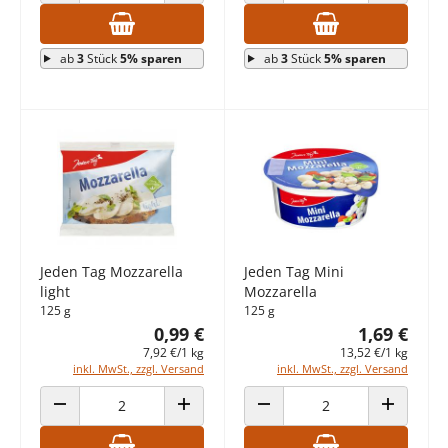
ANZAHL VERRINGERN
ANZAHL ERHÖHEN
ANZAHL VERRINGERN
ANZAHL E
ab
3
Stück
5% sparen
ab
3
Stück
5% sparen
Jeden Tag Mozzarella
Jeden Tag Mini
light
Mozzarella
125 g
125 g
0,99 €
1,69 €
7,92 €/1 kg
13,52 €/1 kg
inkl. MwSt., zzgl. Versand
inkl. MwSt., zzgl. Versand
ANZAHL VERRINGERN
ANZAHL ERHÖHEN
ANZAHL VERRINGERN
ANZAHL E