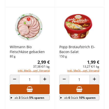
Wiltmann Bio
Popp Brotaufstrich Ei-
Fleischkäse gebacken
Bacon-Salat
80 g
150 g
2,99 €
1,99 €
37,38 €/1 kg
13,27 €/1 kg
inkl. MwSt., zzgl. Versand
inkl. MwSt., zzgl. Versand
ANZAHL VERRINGERN
ANZAHL ERHÖHEN
ANZAHL VERRINGERN
ANZAHL E
ab
3
Stück
5% sparen
ab
6
Stück
10% sparen