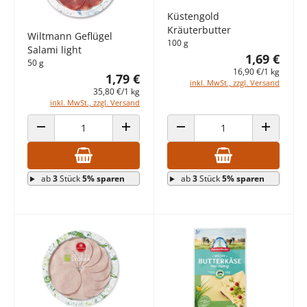
Küstengold
Kräuterbutter
Wiltmann Geflügel
100 g
Salami light
1,69 €
50 g
16,90 €/1 kg
1,79 €
inkl. MwSt., zzgl. Versand
35,80 €/1 kg
inkl. MwSt., zzgl. Versand
ANZAHL VERRINGERN
ANZAHL ERHÖHEN
ANZAHL VERRINGERN
ANZAHL E
ab
3
Stück
5% sparen
ab
3
Stück
5% sparen