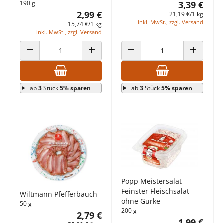
190 g
3,39 €
2,99 €
21,19 €/1 kg
inkl. MwSt., zzgl. Versand
15,74 €/1 kg
inkl. MwSt., zzgl. Versand
ANZAHL VERRINGERN
ANZAHL ERHÖHEN
ANZAHL VERRINGERN
ANZAHL E
ab
3
Stück
5% sparen
ab
3
Stück
5% sparen
Popp Meistersalat
Feinster Fleischsalat
Wiltmann Pfefferbauch
ohne Gurke
50 g
200 g
2,79 €
1,99 €