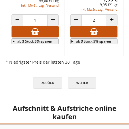
55,80 €/1 kg
9,95 €/1 kg
inkl. MwSt., zzgl. Versand
inkl. MwSt., zzgl. Versand
ANZAHL VERRINGERN
ANZAHL ERHÖHEN
ANZAHL VERRINGERN
ANZAHL E
ab
3
Stück
5% sparen
ab
3
Stück
5% sparen
* Niedrigster Preis der letzten 30 Tage
ZURÜCK
WEITER
Aufschnitt & Aufstriche online
kaufen