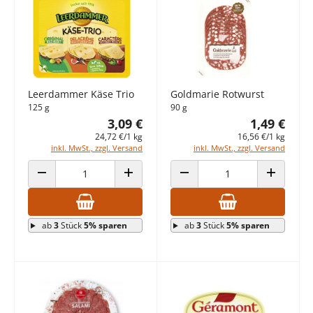
Leerdammer Käse Trio
Goldmarie Rotwurst
125 g
90 g
3,09 €
1,49 €
24,72 €/1 kg
16,56 €/1 kg
inkl. MwSt., zzgl. Versand
inkl. MwSt., zzgl. Versand
ANZAHL VERRINGERN
ANZAHL ERHÖHEN
ANZAHL VERRINGERN
ANZAHL E
ab
3
Stück
5% sparen
ab
3
Stück
5% sparen