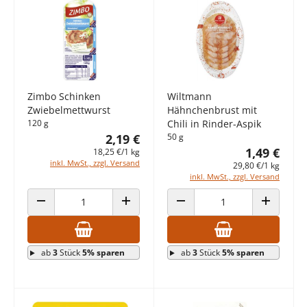
Zimbo Schinken
Wiltmann
Zwiebelmettwurst
Hähnchenbrust mit
120 g
Chili in Rinder-Aspik
2,19 €
50 g
1,49 €
18,25 €/1 kg
inkl. MwSt., zzgl. Versand
29,80 €/1 kg
inkl. MwSt., zzgl. Versand
ANZAHL VERRINGERN
ANZAHL ERHÖHEN
ANZAHL VERRINGERN
ANZAHL E
ab
3
Stück
5% sparen
ab
3
Stück
5% sparen