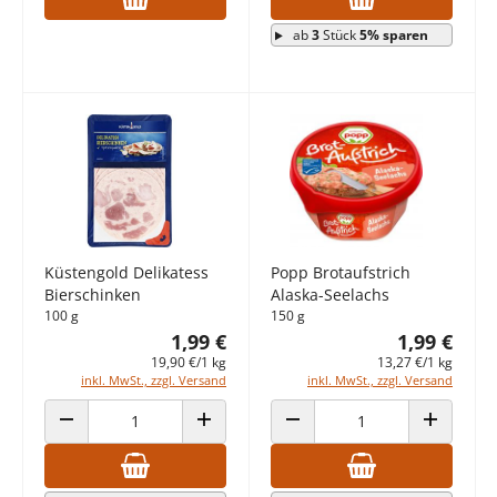
ab
3
Stück
5% sparen
Küstengold Delikatess
Popp Brotaufstrich
Bierschinken
Alaska-Seelachs
100 g
150 g
1,99 €
1,99 €
19,90 €/1 kg
13,27 €/1 kg
inkl. MwSt., zzgl. Versand
inkl. MwSt., zzgl. Versand
ANZAHL VERRINGERN
ANZAHL ERHÖHEN
ANZAHL VERRINGERN
ANZAHL E