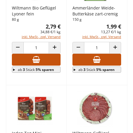
Wiltmann Bio Geflügel
Ammerländer Weide-
Lyoner fein
Butterkäse zart-cremig
80 g
150 g
2,79 €
1,99 €
34,88 €/1 kg
13,27 €/1 kg
inkl. MwSt., zzgl. Versand
inkl. MwSt., zzgl. Versand
ANZAHL VERRINGERN
ANZAHL ERHÖHEN
ANZAHL VERRINGERN
ANZAHL E
ab
3
Stück
5% sparen
ab
3
Stück
5% sparen