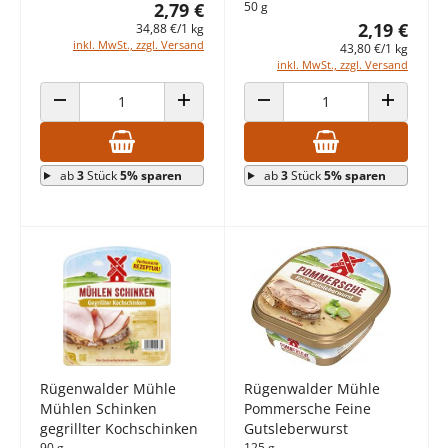
2,79 €
50 g
2,19 €
34,88 €/1 kg
inkl. MwSt., zzgl. Versand
43,80 €/1 kg
inkl. MwSt., zzgl. Versand
ANZAHL VERRINGERN
ANZAHL ERHÖHEN
ANZAHL VERRINGERN
ANZAHL E
ab
3
Stück
5% sparen
ab
3
Stück
5% sparen
Rügenwalder Mühle
Rügenwalder Mühle
Mühlen Schinken
Pommersche Feine
gegrillter Kochschinken
Gutsleberwurst
90 g
125 g