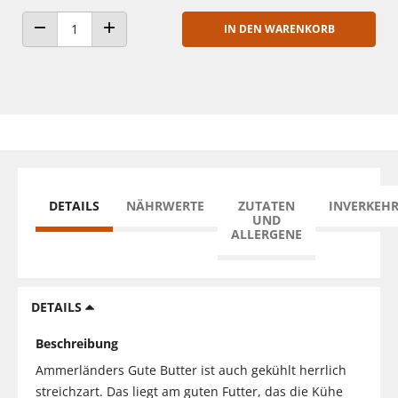
IN DEN WARENKORB
ANZAHL VERRINGERN
ANZAHL ERHÖHEN
DETAILS
NÄHRWERTE
ZUTATEN
INVERKEH
UND
ALLERGENE
DETAILS
Beschreibung
Ammerländers Gute Butter ist auch gekühlt herrlich
streichzart. Das liegt am guten Futter, das die Kühe