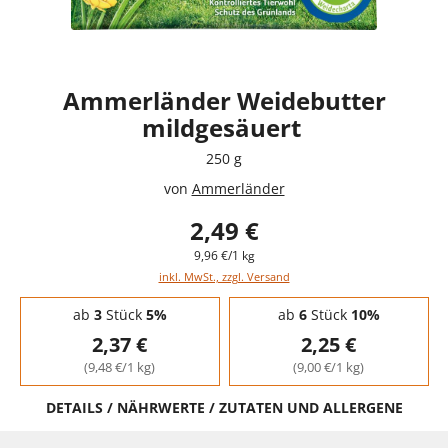
Ammerländer Weidebutter
mildgesäuert
250 g
von
Ammerländer
2,49 €
9,96 €/1 kg
inkl. MwSt., zzgl. Versand
Staffelpreise - Mengenrabatt
ab
3
Stück
5%
ab
6
Stück
10%
2,37 €
2,25 €
(9,48 €/1 kg)
(9,00 €/1 kg)
DETAILS / NÄHRWERTE / ZUTATEN UND ALLERGENE