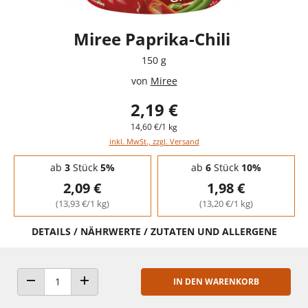
Miree Paprika-Chili
150 g
von
Miree
2,19 €
14,60 €/1 kg
inkl. MwSt., zzgl. Versand
Staffelpreise - Mengenrabatt
ab
3
Stück
5%
ab
6
Stück
10%
2,09 €
1,98 €
(13,93 €/1 kg)
(13,20 €/1 kg)
DETAILS / NÄHRWERTE / ZUTATEN UND ALLERGENE
IN DEN WARENKORB
ANZAHL VERRINGERN
ANZAHL ERHÖHEN