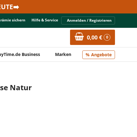
UTE➡️
Prämie sichern
Hilfe & Service
Anmelden / Registrieren
0,00 €
0
yTime.de Business
Marken
Angebote
äse Natur