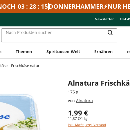
NOCH
03 : 28 : 15
DONNERHAMMER⚡NUR HE
Newsletter
10-€-
Nach Produkten suchen
n
Themen
Spirituosen-Welt
Ernähren
m
hkäse
Frischkäse natur
Alnatura Frischk
175 g
von
Alnatura
1,99 €
11,37 €/1 kg
inkl. MwSt., zzgl. Versand