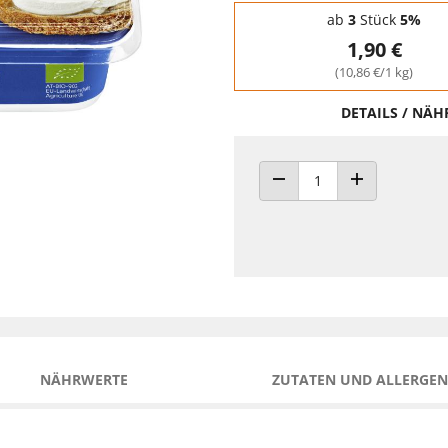
Staffelpreise - Mengenrabatt
ab
3
Stück
5%
1,90 €
(10,86 €/1 kg)
DETAILS / NÄ
ANZAHL VERRINGERN
ANZAHL ERHÖH
NÄHRWERTE
ZUTATEN UND ALLERGEN