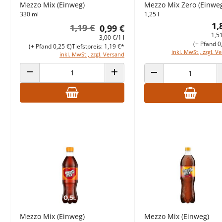
Mezzo Mix (Einweg)
Mezzo Mix Zero (Einwe
330 ml
1,25 l
1,
1,19 €
0,99 €
1,51
3,00 €/1 l
(+ Pfand 0
(+ Pfand 0,25 €)
Tiefstpreis: 1,19 €*
inkl. MwSt., zzgl. V
inkl. MwSt., zzgl. Versand
ANZAHL VERRINGERN
ANZAHL ERHÖHEN
ANZAHL VERRINGERN
Mezzo Mix (Einweg)
Mezzo Mix (Einweg)