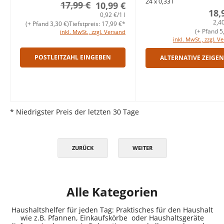
24 x 0,33 l
17,99 €
10,99 €
18,
0,92 €/1 l
2,40
(+ Pfand 3,30 €)
Tiefstpreis: 17,99 €*
(+ Pfand 5
inkl. MwSt., zzgl. Versand
inkl. MwSt., zzgl. V
POSTLEITZAHL EINGEBEN
ALTERNATIVE ZEIGEN
* Niedrigster Preis der letzten 30 Tage
ZURÜCK
WEITER
Alle Kategorien
Haushaltshelfer für jeden Tag: Praktisches für den Haushalt
wie z.B. Pfannen, Einkaufskörbe oder Haushaltsgeräte