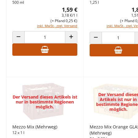
500 ml
1,25 l
1,59 €
1,
3,18 €/1 l
1,51
(+ Pfand 0,25 €)
(+ Pfand 0
inkl. MwSt., zzgl. Versand
inkl. MwSt., zzgl. V
ANZAHL VERRINGERN
ANZAHL ERHÖHEN
ANZAHL VERRINGERN
Der Versand diese
Der Versand dieses Artikels ist
Artikels ist nur in
nur in bestimmte Regionen
bestimmte Regione
möglich.
möglich.
Mezzo Mix (Mehrweg)
Mezzo Mix Orange GLA
12 x 1 l
(Mehrweg)