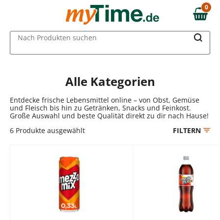
Zum Hauptinhalt springen
0
0,00 €
Zur Navigation springen
MAIN MENU
Nach Produkten suchen
Zur Suche springen
Alle Kategorien
Entdecke frische Lebensmittel online – von Obst, Gemüse
und Fleisch bis hin zu Getränken, Snacks und Feinkost.
Große Auswahl und beste Qualität direkt zu dir nach Hause!
6
Produkte ausgewählt
FILTERN