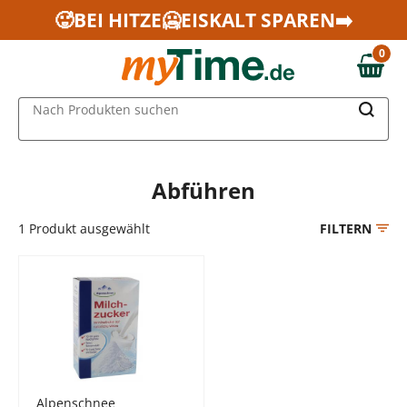
Zum Hauptinhalt springen
🥵BEI HITZE🥶EISKALT SPAREN➡️
Zur Navigation springen
0
Zur Suche springen
0,00 €
MAIN MENU
Nach Produkten suchen
Abführen
1
Produkt ausgewählt
FILTERN
Alpenschnee