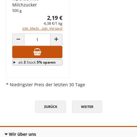
Milchzucker
500 g
2,19 €
4,38 €/1 kg
inkl. MwSt., zzgl. Versand
ANZAHL VERRINGERN
ANZAHL ERHÖHEN
ab
3
Stück
5% sparen
* Niedrigster Preis der letzten 30 Tage
ZURÜCK
WEITER
Wir über uns