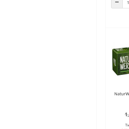
ANZAHL
NaturWe
1
Ti