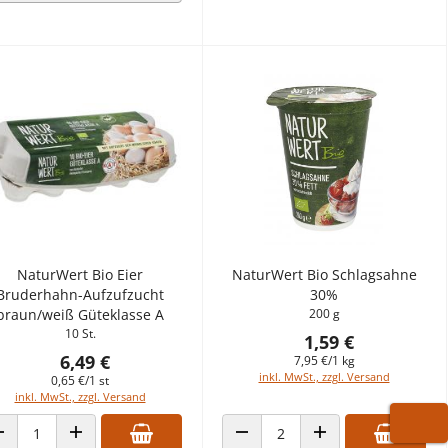
NaturWert Bio Eier
NaturWert Bio Schlagsahne
Bruderhahn-Aufzufzucht
30%
braun/weiß Güteklasse A
200 g
10 St.
1,59 €
6,49 €
7,95 €/1 kg
inkl. MwSt., zzgl. Versand
0,65 €/1 st
inkl. MwSt., zzgl. Versand
WARE