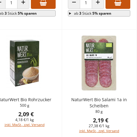
ANZAHL VERRINGERN
ANZAHL ERHÖHEN
ANZAHL VERRINGERN
ANZAHL ERHÖHEN
ab
3
Stück
5% sparen
ab
3
Stück
5% sparen
aturWert Bio Rohrzucker
NaturWert Bio Salami 1a in
500 g
Scheiben
80 g
2,09 €
2,19 €
4,18 €/1 kg
inkl. MwSt., zzgl. Versand
27,38 €/1 kg
inkl. MwSt., zzgl. Versand