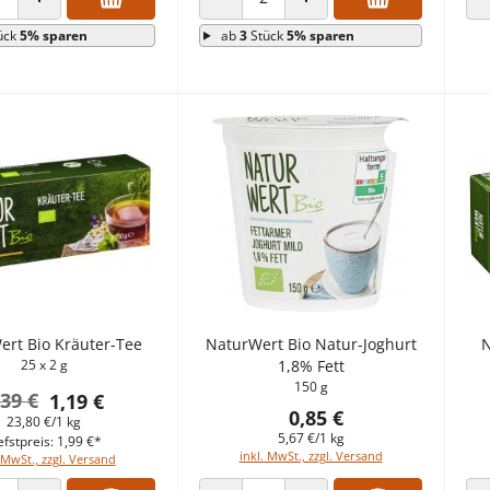
 VERRINGERN
ANZAHL ERHÖHEN
ANZAHL VERRINGERN
ANZAHL ERHÖHEN
ück
5% sparen
ab
3
Stück
5% sparen
ert Bio Kräuter-Tee
NaturWert Bio Natur-Joghurt
N
25 x 2 g
1,8% Fett
150 g
,39 €
1,19 €
0,85 €
23,80 €/1 kg
5,67 €/1 kg
efstpreis: 1,99 €*
inkl. MwSt., zzgl. Versand
 MwSt., zzgl. Versand