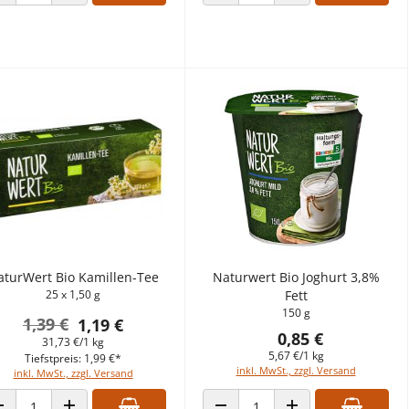
ANZAHL VERRINGERN
ANZAHL ERHÖHEN
ANZAHL VERRINGERN
ANZAHL ERHÖHEN
aturWert Bio Kamillen-Tee
Naturwert Bio Joghurt 3,8%
25 x 1,50 g
Fett
150 g
1,39 €
1,19 €
0,85 €
31,73 €/1 kg
5,67 €/1 kg
Tiefstpreis: 1,99 €*
inkl. MwSt., zzgl. Versand
inkl. MwSt., zzgl. Versand