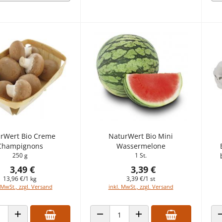
rWert Bio Creme
NaturWert Bio Mini
Champignons
Wassermelone
250 g
1 St.
3,49 €
3,39 €
13,96 €/1 kg
3,39 €/1 st
 MwSt., zzgl. Versand
inkl. MwSt., zzgl. Versand