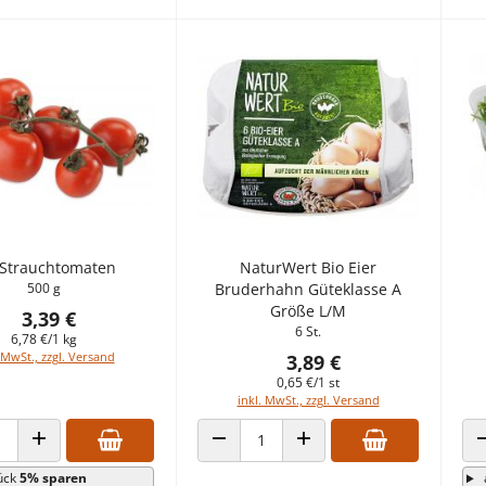
 Strauchtomaten
NaturWert Bio Eier
500 g
Bruderhahn Güteklasse A
Größe L/M
3,39 €
6 St.
6,78 €/1 kg
 MwSt., zzgl. Versand
3,89 €
0,65 €/1 st
inkl. MwSt., zzgl. Versand
 VERRINGERN
ANZAHL ERHÖHEN
ANZAHL VERRINGERN
ANZAHL ERHÖHEN
ück
5% sparen