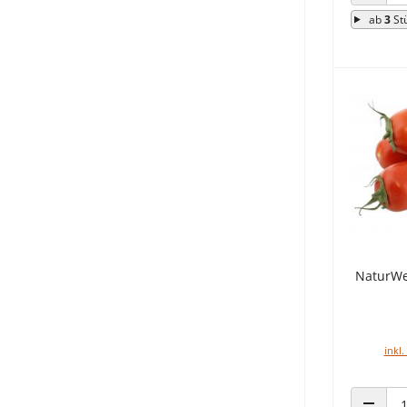
ANZAHL
ab
3
St
NaturWe
inkl.