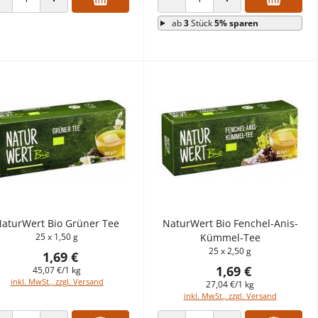
ANZAHL VERRINGERN
ANZAHL ERHÖHEN
ANZAHL VERRINGERN
ANZAHL ERHÖHEN
ab
3
Stück
5% sparen
aturWert Bio Grüner Tee
NaturWert Bio Fenchel-Anis-
25 x 1,50 g
Kümmel-Tee
25 x 2,50 g
1,69 €
1,69 €
45,07 €/1 kg
inkl. MwSt., zzgl. Versand
27,04 €/1 kg
inkl. MwSt., zzgl. Versand