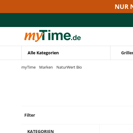
Zum Hauptinhalt springen
NUR 
Zur Navigation springen
Zur Suche springen
Alle Kategorien
Grille
myTime
Marken
NaturWert Bio
Filter
62 Pro
KATEGORIEN