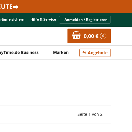
UTE➡️
Prämie sichern
Hilfe & Service
Anmelden / Registrieren
0,00 €
0
yTime.de Business
Marken
Angebote
Vorherige Seite
Nächste Seit
Seite 1 von 2