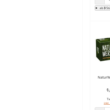
ANZAHL
ab
3
St
NaturW
1
Ti
inkl.