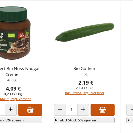
rt Bio Nuss Nougat
Bio Gurken
Creme
1 St.
400 g
2,19 €
4,09 €
2,19 €/1 st
inkl. MwSt., zzgl. Versand
10,23 €/1 kg
 MwSt., zzgl. Versand
 VERRINGERN
ANZAHL ERHÖHEN
ANZAHL VERRINGERN
ANZAHL ERHÖHEN
ück
5% sparen
ab
3
Stück
5% sparen