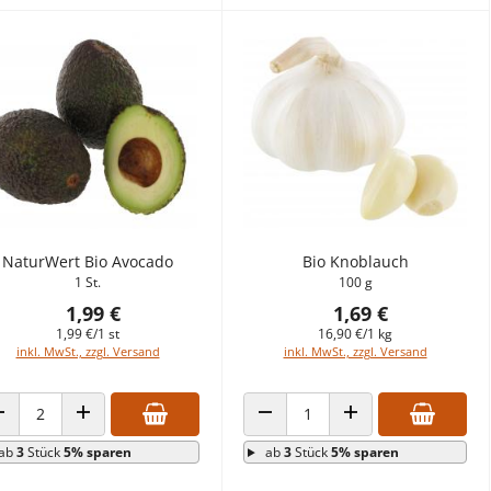
NaturWert Bio Avocado
Bio Knoblauch
1 St.
100 g
1,99 €
1,69 €
1,99 €/1 st
16,90 €/1 kg
inkl. MwSt., zzgl. Versand
inkl. MwSt., zzgl. Versand
ANZAHL VERRINGERN
ANZAHL ERHÖHEN
ANZAHL VERRINGERN
ANZAHL ERHÖHEN
ab
3
Stück
5% sparen
ab
3
Stück
5% sparen