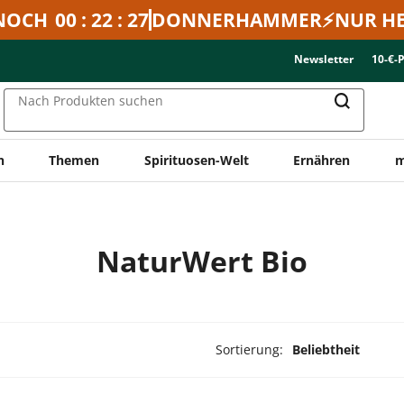
NOCH
00 : 22 : 27
DONNERHAMMER⚡NUR HE
Newsletter
10-€-
Nach Produkten suchen
n
Themen
Spirituosen-Welt
Ernähren
m
NaturWert Bio
Sortierung:
Beliebtheit
dukte ausgewählt