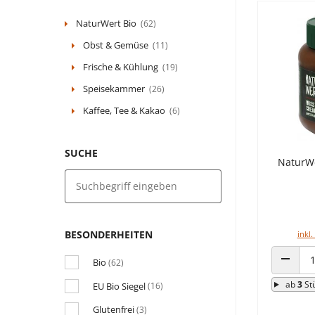
NaturWert Bio
(62)
Obst & Gemüse
(11)
Frische & Kühlung
(19)
Speisekammer
(26)
Kaffee, Tee & Kakao
(6)
SUCHE
NaturWe
BESONDERHEITEN
inkl.
Bio
(62)
ANZAHL
ab
3
St
EU Bio Siegel
(16)
Glutenfrei
(3)