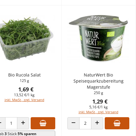
Bio Rucola Salat
NaturWert Bio
125 g
Speisequarkzubereitung
Magerstufe
1,69 €
250 g
13,52 €/1 kg
inkl. MwSt., zzgl. Versand
1,29 €
5,16 €/1 kg
inkl. MwSt., zzgl. Versand
ANZAHL VERRINGERN
ANZAHL ERHÖHEN
ANZAHL VERRINGERN
ANZAHL ERHÖHEN
ab
3
Stück
5% sparen