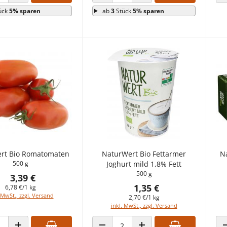
 VERRINGERN
ANZAHL ERHÖHEN
ANZAHL VERRINGERN
ANZAHL ERHÖHEN
ück
5% sparen
ab
3
Stück
5% sparen
rt Bio Romatomaten
NaturWert Bio Fettarmer
N
500 g
Joghurt mild 1,8% Fett
500 g
3,39 €
1,35 €
6,78 €/1 kg
 MwSt., zzgl. Versand
2,70 €/1 kg
inkl. MwSt., zzgl. Versand