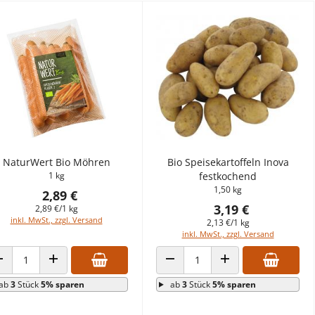
NaturWert Bio Möhren
Bio Speisekartoffeln Inova
1 kg
festkochend
1,50 kg
2,89 €
3,19 €
2,89 €/1 kg
inkl. MwSt., zzgl. Versand
2,13 €/1 kg
inkl. MwSt., zzgl. Versand
ANZAHL VERRINGERN
ANZAHL ERHÖHEN
ANZAHL VERRINGERN
ANZAHL ERHÖHEN
ab
3
Stück
5% sparen
ab
3
Stück
5% sparen