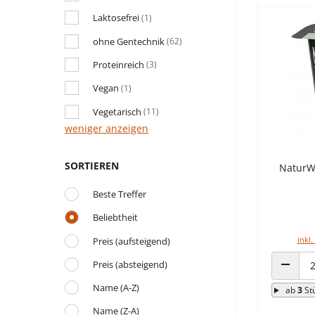
Laktosefrei
(1)
ohne Gentechnik
(62)
Proteinreich
(3)
Vegan
(1)
Vegetarisch
(11)
weniger anzeigen
SORTIEREN
NaturWe
Beste Treffer
Beliebtheit
inkl.
Preis (aufsteigend)
Preis (absteigend)
ANZAHL
Name (A-Z)
ab
3
St
Name (Z-A)