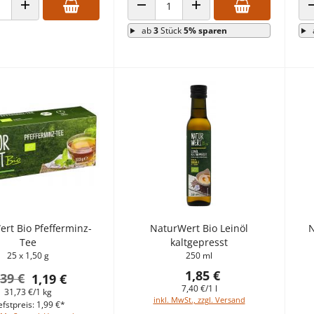
 VERRINGERN
ANZAHL ERHÖHEN
ANZAHL VERRINGERN
ANZAHL ERHÖHEN
ab
3
Stück
5% sparen
rt Bio Pfefferminz-
NaturWert Bio Leinöl
N
Tee
kaltgepresst
25 x 1,50 g
250 ml
1,85 €
,39 €
1,19 €
7,40 €/1 l
31,73 €/1 kg
inkl. MwSt., zzgl. Versand
efstpreis: 1,99 €*