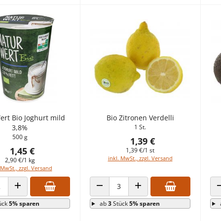
rt Bio Joghurt mild
Bio Zitronen Verdelli
3,8%
1 St.
500 g
1,39 €
1,45 €
1,39 €/1 st
inkl. MwSt., zzgl. Versand
2,90 €/1 kg
 MwSt., zzgl. Versand
 VERRINGERN
ANZAHL ERHÖHEN
ANZAHL VERRINGERN
ANZAHL ERHÖHEN
ück
5% sparen
ab
3
Stück
5% sparen