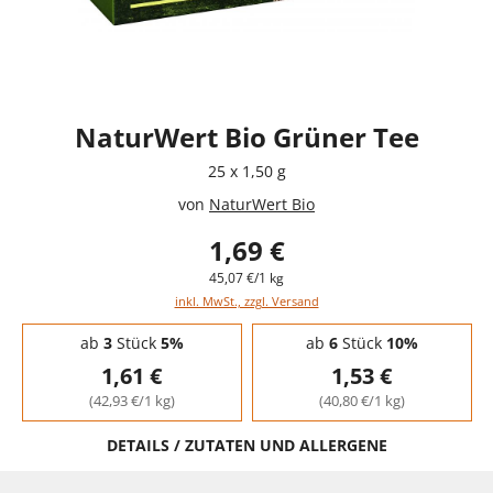
NaturWert Bio Grüner Tee
25 x 1,50 g
von
NaturWert Bio
1,69 €
45,07 €/1 kg
inkl. MwSt., zzgl. Versand
Staffelpreise - Mengenrabatt
ab
3
Stück
5%
ab
6
Stück
10%
1,61 €
1,53 €
(42,93 €/1 kg)
(40,80 €/1 kg)
DETAILS / ZUTATEN UND ALLERGENE