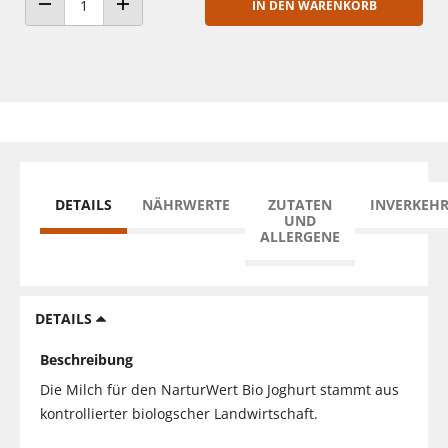
IN DEN WARENKORB
ANZAHL VERRINGERN
ANZAHL ERHÖHEN
DETAILS
NÄHRWERTE
ZUTATEN
INVERKEH
UND
ALLERGENE
DETAILS
Beschreibung
Die Milch für den NarturWert Bio Joghurt stammt aus
kontrollierter biologscher Landwirtschaft.