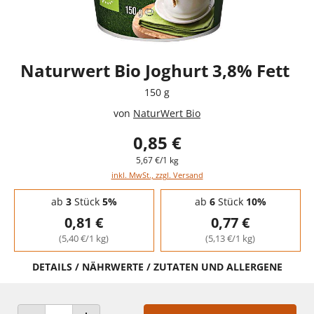
Naturwert Bio Joghurt 3,8% Fett
150 g
von
NaturWert Bio
0,85 €
5,67 €/1 kg
inkl. MwSt., zzgl. Versand
Staffelpreise - Mengenrabatt
ab
3
Stück
5%
ab
6
Stück
10%
0,81 €
0,77 €
(5,40 €/1 kg)
(5,13 €/1 kg)
DETAILS / NÄHRWERTE / ZUTATEN UND ALLERGENE