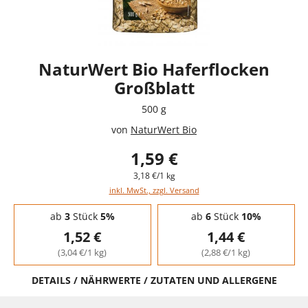
NaturWert Bio Haferflocken
Großblatt
500 g
von
NaturWert Bio
1,59 €
3,18 €/1 kg
inkl. MwSt., zzgl. Versand
Staffelpreise - Mengenrabatt
ab
3
Stück
5%
ab
6
Stück
10%
1,52 €
1,44 €
(3,04 €/1 kg)
(2,88 €/1 kg)
DETAILS / NÄHRWERTE / ZUTATEN UND ALLERGENE