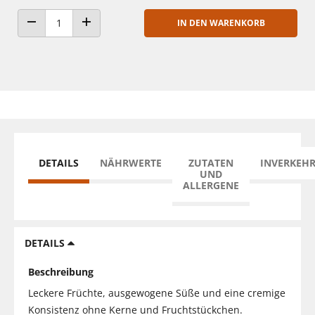
IN DEN WARENKORB
ANZAHL VERRINGERN
ANZAHL ERHÖHEN
DETAILS
NÄHRWERTE
ZUTATEN
INVERKEH
UND
ALLERGENE
DETAILS
Beschreibung
Leckere Früchte, ausgewogene Süße und eine cremige
Konsistenz ohne Kerne und Fruchtstückchen.