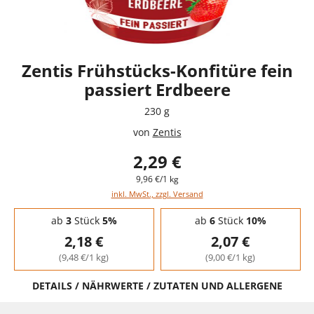
Zentis Frühstücks-Konfitüre fein
passiert Erdbeere
230 g
von
Zentis
2,29 €
9,96 €/1 kg
inkl. MwSt., zzgl. Versand
Staffelpreise - Mengenrabatt
ab
3
Stück
5%
ab
6
Stück
10%
2,18 €
2,07 €
(9,48 €/1 kg)
(9,00 €/1 kg)
DETAILS / NÄHRWERTE / ZUTATEN UND ALLERGENE