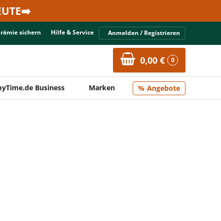
UTE➡️
Prämie sichern
Hilfe & Service
Anmelden / Registrieren
0,00 €
0
yTime.de Business
Marken
Angebote