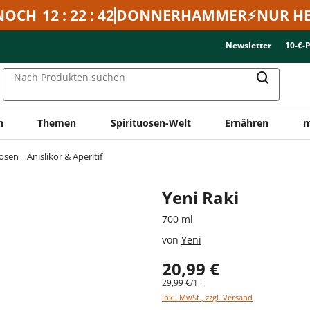
NOCH
12 : 22 : 42
DONNERHAMMER⚡NUR HE
Newsletter
10-€-
Nach Produkten suchen
n
Themen
Spirituosen-Welt
Ernähren
m
uosen
Anislikör & Aperitif
Yeni Raki
700 ml
von
Yeni
20,99 €
29,99 €/1 l
inkl. MwSt., zzgl. Versand