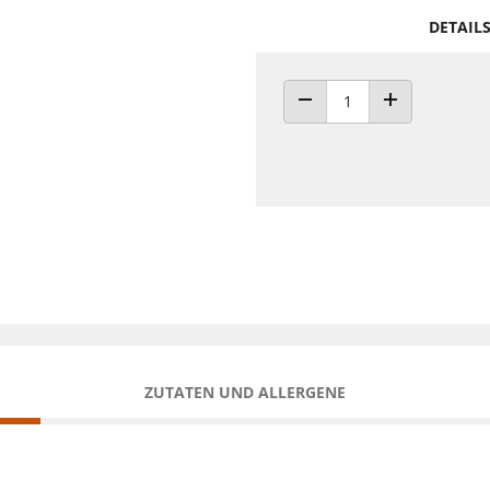
DETAIL
ANZAHL VERRINGERN
ANZAHL ERHÖH
ZUTATEN UND ALLERGENE