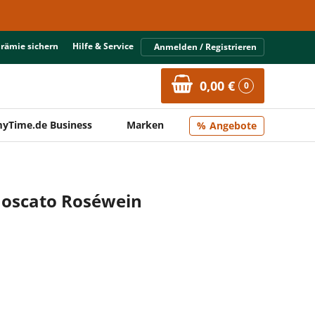
Prämie sichern
Hilfe & Service
Anmelden / Registrieren
0,00 €
0
yTime.de Business
Marken
Angebote
 Moscato Roséwein