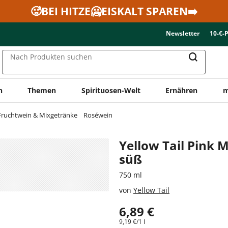
🥵BEI HITZE🥶EISKALT SPAREN➡️
Newsletter
10-€-
Nach Produkten suchen
n
Themen
Spirituosen-Welt
Ernähren
m
Fruchtwein & Mixgetränke
Roséwein
Yellow Tail Pink
süß
750 ml
von
Yellow Tail
6,89 €
9,19 €/1 l