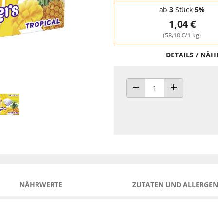
Staffelpreise - Mengenrabatt
ab
3
Stück
5%
1,04 €
(58,10 €/1 kg)
DETAILS / NÄ
ANZAHL VERRINGERN
ANZAHL ERHÖH
NÄHRWERTE
ZUTATEN UND ALLERGEN