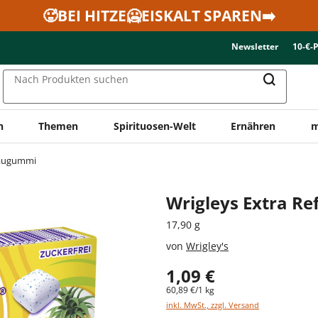
🥵BEI HITZE🥶EISKALT SPAREN➡️
Newsletter
10-€-
Nach Produkten suchen
n
Themen
Spirituosen-Welt
Ernähren
m
augummi
Wrigleys Extra Re
17,90 g
von
Wrigley's
1,09 €
60,89 €/1 kg
inkl. MwSt., zzgl. Versand