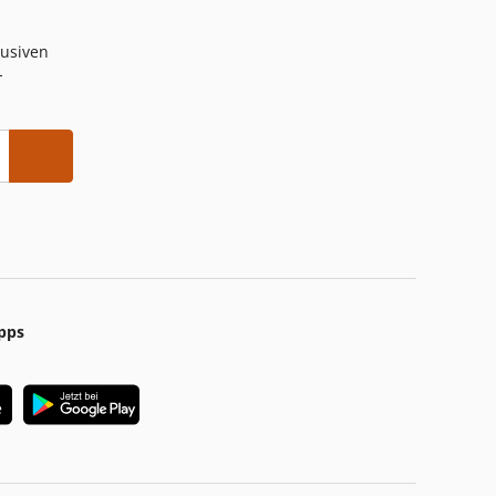
lusiven
-
pps