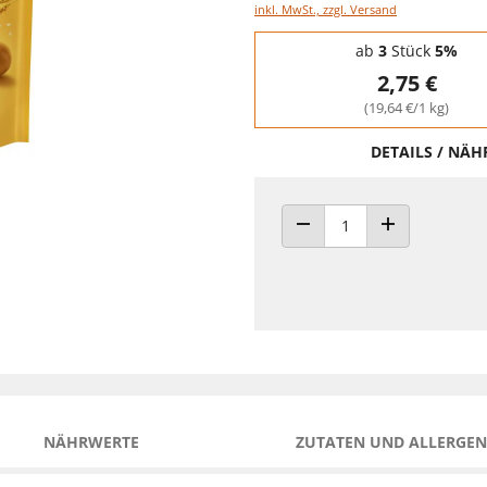
inkl. MwSt., zzgl. Versand
Staffelpreise - Mengenrabatt
ab
3
Stück
5%
2,75 €
(19,64 €/1 kg)
DETAILS / NÄ
ANZAHL VERRINGERN
ANZAHL ERHÖH
NÄHRWERTE
ZUTATEN UND ALLERGEN