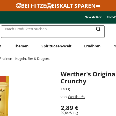
🥵BEI HITZE🥶EISKALT SPAREN➡️
Newsletter
10-€-
Nach Produkten suchen
n
Themen
Spirituosen-Welt
Ernähren
m
Pralinen
Kugeln, Eier & Dragees
Werther's Origina
Crunchy
140 g
von
Werther's
2,89 €
20,64 €/1 kg