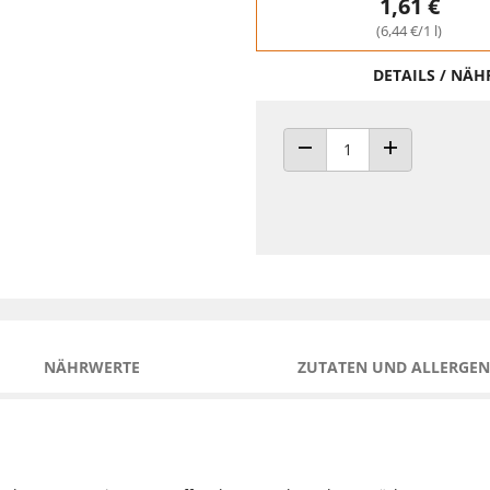
1,61 €
(6,44 €/1 l)
DETAILS / NÄ
ANZAHL VERRINGERN
ANZAHL ERHÖH
NÄHRWERTE
ZUTATEN UND ALLERGEN