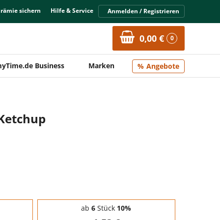
Prämie sichern
Hilfe & Service
Anmelden / Registrieren
0,00 €
0
yTime.de Business
Marken
Angebote
Ketchup
ab
6
Stück
10%