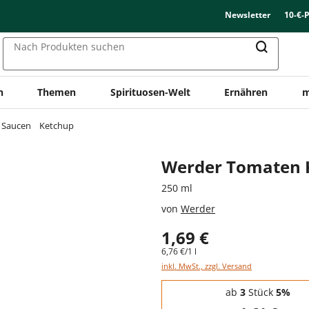
Newsletter
10-€-
Nach Produkten suchen
n
Themen
Spirituosen-Welt
Ernähren
m
& Saucen
Ketchup
Werder Tomaten 
250 ml
von
Werder
1,69 €
6,76 €/1 l
inkl. MwSt., zzgl. Versand
Staffelpreise - Mengenrabatt
ab
3
Stück
5%