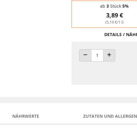
Staffelpreise - Mengenrabatt
ab
3
Stück
5%
3,89 €
(5,19 €/1 l)
DETAILS / NÄ
ANZAHL VERRINGERN
ANZAHL ERHÖH
NÄHRWERTE
ZUTATEN UND ALLERGEN