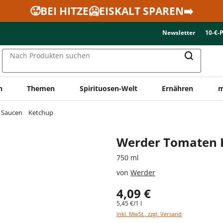
🥵BEI HITZE🥶EISKALT SPAREN➡️
Newsletter
10-€-
Nach Produkten suchen
n
Themen
Spirituosen-Welt
Ernähren
m
& Saucen
Ketchup
Werder Tomaten 
750 ml
von
Werder
4,09 €
5,45 €/1 l
inkl. MwSt., zzgl. Versand