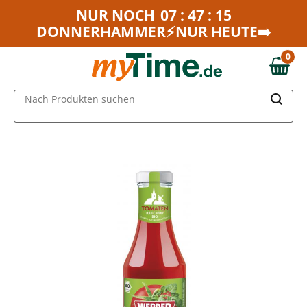
Zum Hauptinhalt springen
NUR NOCH
07 : 47 : 15
DONNERHAMMER⚡NUR HEUTE➡️
Zur Navigation springen
Zur Suche springen
0
0,00 €
MAIN MENU
Nach Produkten suchen