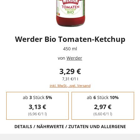
Werder Bio Tomaten-Ketchup
450 ml
von
Werder
3,29 €
7,31 €/1 l
inkl. MwSt., zzgl. Versand
Staffelpreise - Mengenrabatt
ab
3
Stück
5%
ab
6
Stück
10%
3,13 €
2,97 €
(6,96 €/1 l)
(6,60 €/1 l)
DETAILS / NÄHRWERTE / ZUTATEN UND ALLERGENE