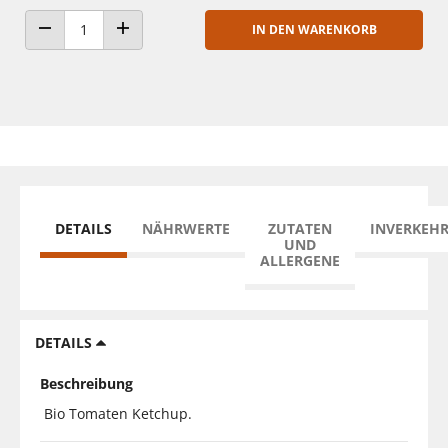
IN DEN WARENKORB
ANZAHL VERRINGERN
ANZAHL ERHÖHEN
DETAILS
NÄHRWERTE
ZUTATEN
INVERKEH
UND
ALLERGENE
DETAILS
Beschreibung
Bio Tomaten Ketchup.