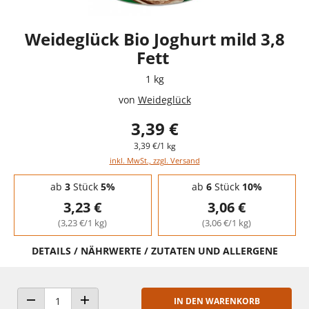
Weideglück Bio Joghurt mild 3,8
Fett
1 kg
von
Weideglück
3,39 €
3,39 €/1 kg
inkl. MwSt., zzgl. Versand
Staffelpreise - Mengenrabatt
ab
3
Stück
5%
ab
6
Stück
10%
3,23 €
3,06 €
(3,23 €/1 kg)
(3,06 €/1 kg)
DETAILS / NÄHRWERTE / ZUTATEN UND ALLERGENE
IN DEN WARENKORB