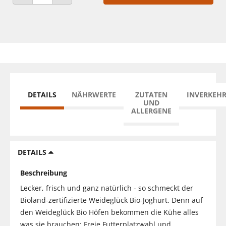
ANZAHL VERRINGERN
ANZAHL ERHÖHEN
DETAILS
NÄHRWERTE
ZUTATEN
INVERKEH
UND
ALLERGENE
DETAILS
Beschreibung
Lecker, frisch und ganz natürlich - so schmeckt der
Bioland-zertifizierte Weideglück Bio-Joghurt. Denn auf
den Weideglück Bio Höfen bekommen die Kühe alles
was sie brauchen: Freie Futterplatzwahl und