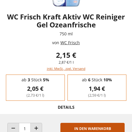
WC Frisch Kraft Aktiv WC Reiniger
Gel Ozeanfrische
750 ml
von
WC Frisch
2,15 €
2,87 €/1 l
inkl. MwSt., zzgl. Versand
Staffelpreise - Mengenrabatt
ab
3
Stück
5%
ab
6
Stück
10%
2,05 €
1,94 €
(2,73 €/1 l)
(2,59 €/1 l)
DETAILS
IN DEN WARENKORB