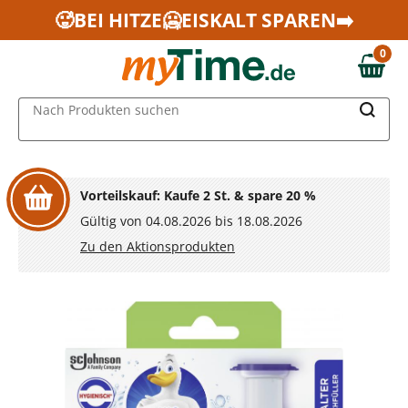
Zum Hauptinhalt springen
🥵BEI HITZE🥶EISKALT SPAREN➡️
Zur Navigation springen
0
Zur Suche springen
0,00 €
MAIN MENU
Nach Produkten suchen
Vorteilskauf: Kaufe 2 St. & spare 20 %
Gültig von 04.08.2026 bis 18.08.2026
Zu den Aktionsprodukten