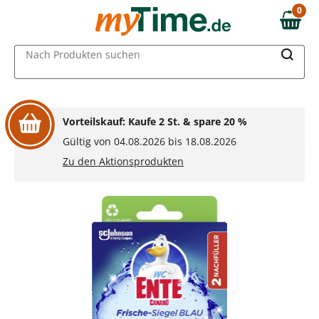
Zum Hauptinhalt springen
0
0,00 €
Zur Navigation springen
MAIN MENU
Nach Produkten suchen
Zur Suche springen
Vorteilskauf: Kaufe 2 St. & spare 20 %
Gültig von 04.08.2026 bis 18.08.2026
Zu den Aktionsprodukten