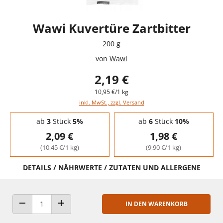
Wawi Kuvertüre Zartbitter
200 g
von
Wawi
2,19 €
10,95 €/1 kg
inkl. MwSt., zzgl. Versand
Staffelpreise - Mengenrabatt
ab
3
Stück
5%
ab
6
Stück
10%
2,09 €
1,98 €
(10,45 €/1 kg)
(9,90 €/1 kg)
DETAILS / NÄHRWERTE / ZUTATEN UND ALLERGENE
IN DEN WARENKORB
ANZAHL VERRINGERN
ANZAHL ERHÖHEN