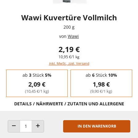
Wawi Kuvertüre Vollmilch
200 g
von
Wawi
2,19 €
10,95 €/1 kg
inkl. MwSt., zzgl. Versand
Staffelpreise - Mengenrabatt
ab
3
Stück
5%
ab
6
Stück
10%
2,09 €
1,98 €
(10,45 €/1 kg)
(9,90 €/1 kg)
DETAILS / NÄHRWERTE / ZUTATEN UND ALLERGENE
IN DEN WARENKORB
ANZAHL VERRINGERN
ANZAHL ERHÖHEN