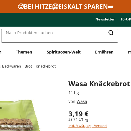
🥵BEI HITZE🥶EISKALT SPAREN➡️
Newsletter
10-€-
Nach Produkten suchen
n
Themen
Spirituosen-Welt
Ernähren
m
 & Backwaren
Brot
Knäckebrot
Wasa Knäckebrot
111 g
von
Wasa
3,19 €
28,74 €/1 kg
inkl. MwSt., zzgl. Versand