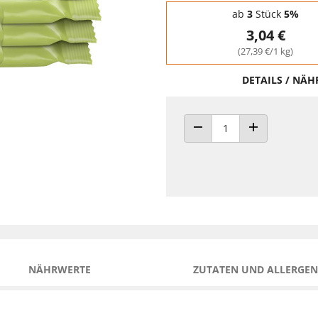
Staffelpreise - Mengenrabatt
ab
3
Stück
5%
3,04 €
(27,39 €/1 kg)
DETAILS / NÄ
ANZAHL VERRINGERN
ANZAHL ERHÖH
NÄHRWERTE
ZUTATEN UND ALLERGEN