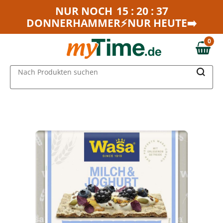
Zum Hauptinhalt springen
NUR NOCH
15 : 20 : 37
DONNERHAMMER⚡NUR HEUTE➡️
Zur Navigation springen
Zur Suche springen
0
0,00 €
MAIN MENU
Nach Produkten suchen