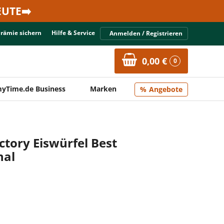
UTE➡️
Prämie sichern
Hilfe & Service
Anmelden / Registrieren
0,00 €
0
yTime.de Business
Marken
Angebote
ctory Eiswürfel Best
inal