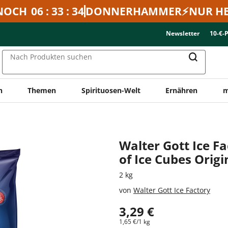
NOCH
06 : 33 : 34
DONNERHAMMER⚡NUR HE
Newsletter
10-€-
Nach Produkten suchen
n
Themen
Spirituosen-Welt
Ernähren
m
Walter Gott Ice Fa
of Ice Cubes Orig
2 kg
von
Walter Gott Ice Factory
3,29 €
1,65 €/1 kg