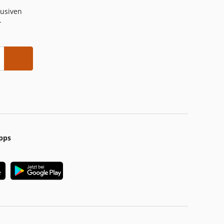
lusiven
-
pps