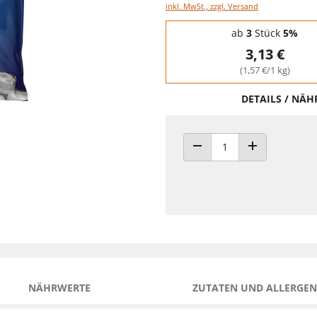
inkl. MwSt., zzgl. Versand
Staffelpreise - Mengenrabatt
ab
3
Stück
5%
3,13 €
(1,57 €/1 kg)
DETAILS / NÄ
ANZAHL VERRINGERN
ANZAHL ERHÖH
NÄHRWERTE
ZUTATEN UND ALLERGEN