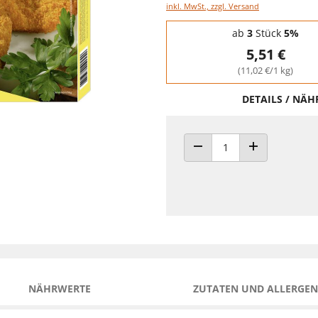
inkl. MwSt., zzgl. Versand
Staffelpreise - Mengenrabatt
ab
3
Stück
5%
5,51 €
(11,02 €/1 kg)
DETAILS / NÄ
ANZAHL VERRINGERN
ANZAHL ERHÖH
NÄHRWERTE
ZUTATEN UND ALLERGEN