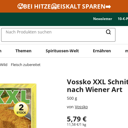
🥵BEI HITZE🥶EISKALT SPAREN➡️
Newsletter
10-€-
Nach Produkten suchen
n
Themen
Spirituosen-Welt
Ernähren
m
 Wild
Fleisch zubereitet
Vossko XXL Schni
nach Wiener Art
500 g
von
Vossko
5,79 €
11,58 €/1 kg