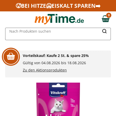
Zum Hauptinhalt springen
🥵BEI HITZE🥶EISKALT SPAREN➡️
Zur Navigation springen
0
Zur Suche springen
0,00 €
MAIN MENU
Nach Produkten suchen
Vorteilskauf: Kaufe 2 St. & spare 25%
Gültig von 04.08.2026 bis 18.08.2026
Zu den Aktionsprodukten