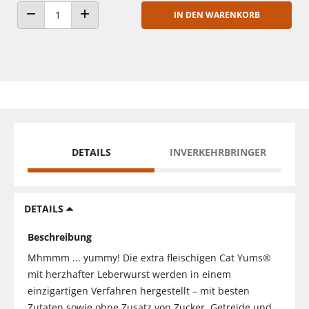
IN DEN WARENKORB
ANZAHL VERRINGERN
ANZAHL ERHÖHEN
DETAILS
INVERKEHRBRINGER
DETAILS
Beschreibung
Mhmmm ... yummy! Die extra fleischigen Cat Yums®
mit herzhafter Leberwurst werden in einem
einzigartigen Verfahren hergestellt – mit besten
Zutaten sowie ohne Zusatz von Zucker, Getreide und