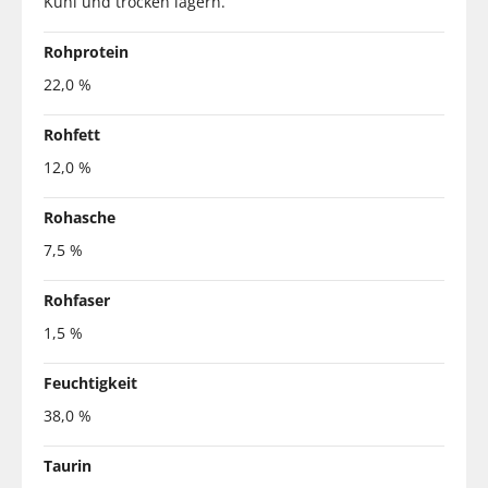
Kühl und trocken lagern.
Rohprotein
22,0 %
Rohfett
12,0 %
Rohasche
7,5 %
Rohfaser
1,5 %
Feuchtigkeit
38,0 %
Taurin