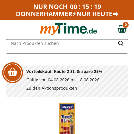
Zum Hauptinhalt springen
NUR NOCH
00 : 15 : 19
DONNERHAMMER⚡NUR HEUTE➡️
Zur Navigation springen
Zur Suche springen
0
0,00 €
MAIN MENU
Nach Produkten suchen
Vorteilskauf: Kaufe 2 St. & spare 25%
Gültig von 04.08.2026 bis 18.08.2026
Zu den Aktionsprodukten