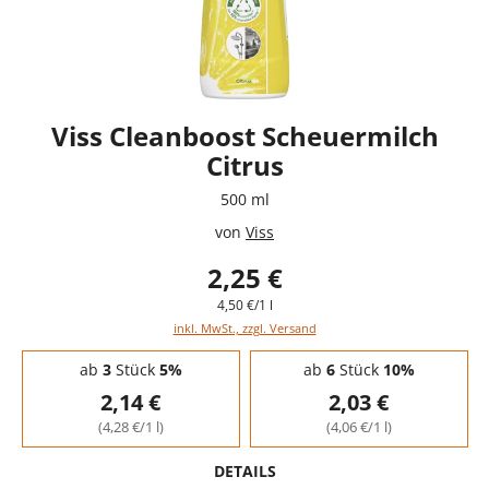
Viss Cleanboost Scheuermilch
Citrus
500 ml
von
Viss
2,25 €
4,50 €/1 l
inkl. MwSt., zzgl. Versand
Staffelpreise - Mengenrabatt
ab
3
Stück
5%
ab
6
Stück
10%
2,14 €
2,03 €
(4,28 €/1 l)
(4,06 €/1 l)
DETAILS