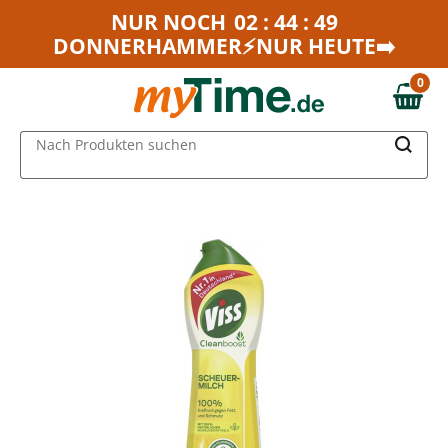
Zum Hauptinhalt springen
NUR NOCH
02 : 44 : 49
DONNERHAMMER⚡NUR HEUTE➡️
Zur Navigation springen
Zur Suche springen
0
0,00 €
MAIN MENU
Nach Produkten suchen