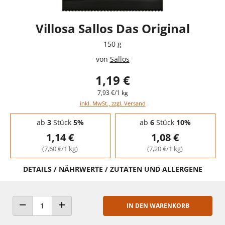
Villosa Sallos Das Original
150 g
von
Sallos
1,19 €
7,93 €/1 kg
inkl. MwSt., zzgl. Versand
Staffelpreise - Mengenrabatt
ab
3
Stück
5%
ab
6
Stück
10%
1,14 €
1,08 €
(7,60 €/1 kg)
(7,20 €/1 kg)
DETAILS / NÄHRWERTE / ZUTATEN UND ALLERGENE
IN DEN WARENKORB
ANZAHL VERRINGERN
ANZAHL ERHÖHEN