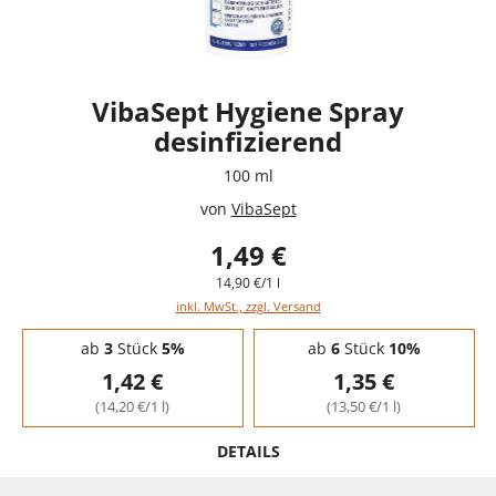
VibaSept Hygiene Spray
desinfizierend
100 ml
von
VibaSept
1,49 €
14,90 €/1 l
inkl. MwSt., zzgl. Versand
Staffelpreise - Mengenrabatt
ab
3
Stück
5%
ab
6
Stück
10%
1,42 €
1,35 €
(14,20 €/1 l)
(13,50 €/1 l)
DETAILS