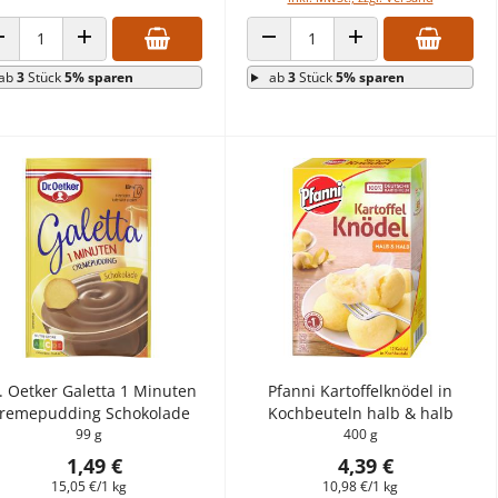
ANZAHL VERRINGERN
ANZAHL ERHÖHEN
ANZAHL VERRINGERN
ANZAHL ERHÖHEN
ab
3
Stück
5% sparen
ab
3
Stück
5% sparen
. Oetker Galetta 1 Minuten
Pfanni Kartoffelknödel in
remepudding Schokolade
Kochbeuteln halb & halb
99 g
400 g
1,49 €
4,39 €
15,05 €/1 kg
10,98 €/1 kg