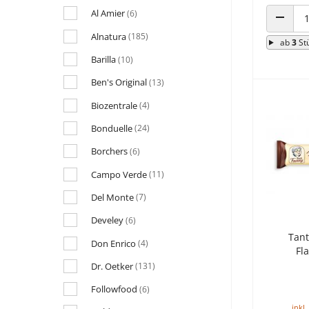
Al Amier
(6)
ANZAHL
Alnatura
(185)
ab
3
St
Barilla
(10)
Ben's Original
(13)
Biozentrale
(4)
Bonduelle
(24)
Borchers
(6)
Campo Verde
(11)
Del Monte
(7)
Develey
(6)
Tant
Don Enrico
(4)
Fl
Dr. Oetker
(131)
Followfood
(6)
inkl.