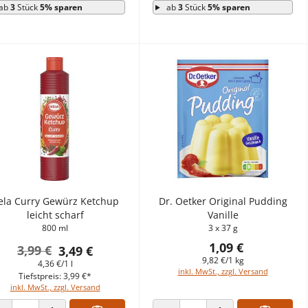
ab
3
Stück
5% sparen
ab
3
Stück
5% sparen
ela Curry Gewürz Ketchup
Dr. Oetker Original Pudding
leicht scharf
Vanille
800 ml
3 x 37 g
1,09 €
3,99 €
3,49 €
9,82 €/1 kg
4,36 €/1 l
inkl. MwSt., zzgl. Versand
Tiefstpreis: 3,99 €*
inkl. MwSt., zzgl. Versand