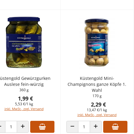
üstengold Gewürzgurken
Küstengold Mini-
Auslese fein-würzig
Champignons ganze Köpfe 1.
360 g
Wahl
170 g
1,99 €
2,29 €
5,53 €/1 kg
inkl. MwSt., zzgl. Versand
13,47 €/1 kg
inkl. MwSt., zzgl. Versand
ANZAHL VERRINGERN
ANZAHL ERHÖHEN
ANZAHL VERRINGERN
ANZAHL ERHÖHEN