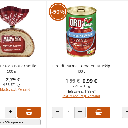
-50%
 Urkorn Bauernmild
Oro di Parma Tomaten stückig
500 g
400 g
2,29 €
1,99 €
0,99 €
4,58 €/1 kg
2,48 €/1 kg
 MwSt., zzgl. Versand
Tiefstpreis: 1,99 €*
inkl. MwSt., zzgl. Versand
 VERRINGERN
ANZAHL ERHÖHEN
ANZAHL VERRINGERN
ANZAHL ERHÖHEN
ück
5% sparen