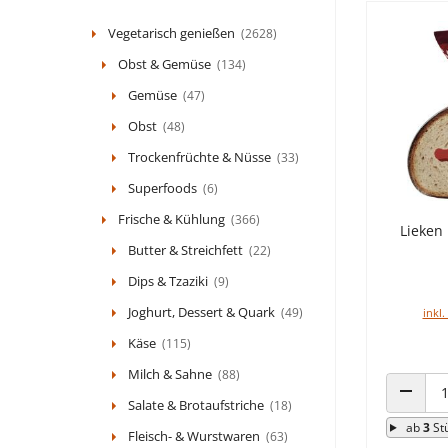
Vegetarisch genießen
(2628)
Obst & Gemüse
(134)
Gemüse
(47)
Obst
(48)
Trockenfrüchte & Nüsse
(33)
Superfoods
(6)
Frische & Kühlung
(366)
Lieken
Butter & Streichfett
(22)
Dips & Tzaziki
(9)
Joghurt, Dessert & Quark
(49)
inkl.
Käse
(115)
Milch & Sahne
(88)
Salate & Brotaufstriche
(18)
ANZAHL
ab
3
St
Fleisch- & Wurstwaren
(63)