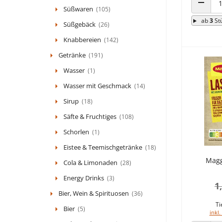
Süßwaren
(105)
ANZAHL
ab
3
St
Süßgebäck
(26)
Knabbereien
(142)
Getränke
(191)
Wasser
(1)
Wasser mit Geschmack
(14)
Sirup
(18)
Säfte & Fruchtiges
(108)
Schorlen
(1)
Eistee & Teemischgetränke
(18)
Magg
Cola & Limonaden
(28)
Energy Drinks
(3)
1
Bier, Wein & Spirituosen
(36)
Ti
Bier
(5)
inkl.