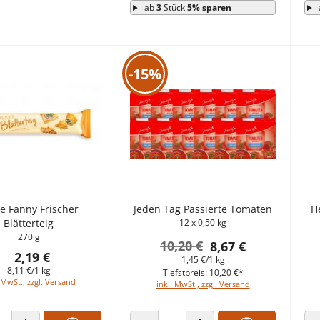
ab
3
Stück
5% sparen
-15%
e Fanny Frischer
Jeden Tag Passierte Tomaten
H
Blätterteig
12 x 0,50 kg
270 g
10,20 €
8,67 €
2,19 €
1,45 €/1 kg
8,11 €/1 kg
Tiefstpreis: 10,20 €*
 MwSt., zzgl. Versand
inkl. MwSt., zzgl. Versand