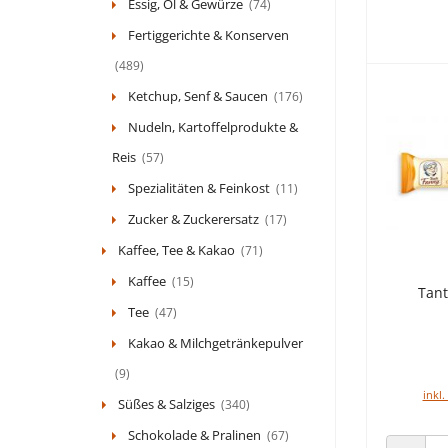
Essig, Öl & Gewürze
(74)
Fertiggerichte & Konserven
(489)
Ketchup, Senf & Saucen
(176)
Nudeln, Kartoffelprodukte &
Reis
(57)
Spezialitäten & Feinkost
(11)
Zucker & Zuckerersatz
(17)
Kaffee, Tee & Kakao
(71)
Kaffee
(15)
Tant
Tee
(47)
Kakao & Milchgetränkepulver
(9)
inkl.
Süßes & Salziges
(340)
Schokolade & Pralinen
(67)