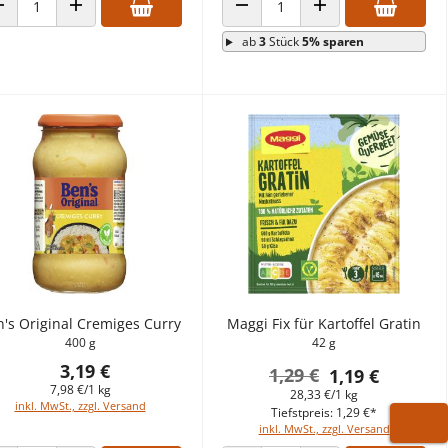
ANZAHL VERRINGERN
ANZAHL ERHÖHEN
ANZAHL VERRINGERN
ANZAHL ERHÖHEN
ab
3
Stück
5% sparen
's Original Cremiges Curry
Maggi Fix für Kartoffel Gratin
400 g
42 g
3,19 €
1,29 €
1,19 €
7,98 €/1 kg
28,33 €/1 kg
inkl. MwSt., zzgl. Versand
Tiefstpreis: 1,29 €*
inkl. MwSt., zzgl. Versand
WARE