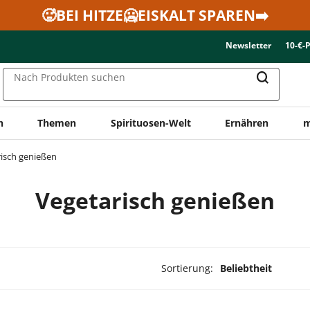
🥵BEI HITZE🥶EISKALT SPAREN➡️
Newsletter
10-€-
Nach Produkten suchen
n
Themen
Spirituosen-Welt
Ernähren
m
isch genießen
Vegetarisch genießen
Sortierung:
Beliebtheit
rodukte ausgewählt