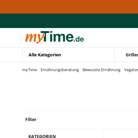
Zum Hauptinhalt springen
Zur Navigation springen
Zur Suche springen
Alle Kategorien
Grille
myTime
Ernährungsberatung
Bewusste Ernährung
Vegetar
Filter
1238 P
KATEGORIEN