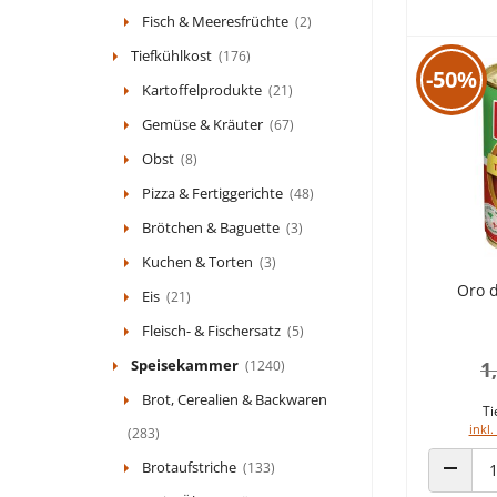
Fisch & Meeresfrüchte
(2)
Tiefkühlkost
(176)
-50%
Kartoffelprodukte
(21)
Gemüse & Kräuter
(67)
Obst
(8)
Pizza & Fertiggerichte
(48)
Brötchen & Baguette
(3)
Kuchen & Torten
(3)
Oro 
Eis
(21)
Fleisch- & Fischersatz
(5)
Speisekammer
(1240)
1
Brot, Cerealien & Backwaren
Ti
inkl.
(283)
Brotaufstriche
(133)
ANZAHL