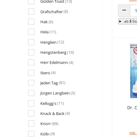
Golden Toast
(13)
Grafschafter
(6)
ANZAHL
ab
3
St
Hak
(6)
Hela
(11)
Henglein
(12)
Hengstenberg
(10)
Herr Edelmann
(4)
Ibero
(4)
Jeden Tag
(81)
Jürgen Langbein
(5)
Kellogg's
(11)
Dr. 
Knack & Back
(4)
Knorr
(89)
inkl.
Kölln
(9)