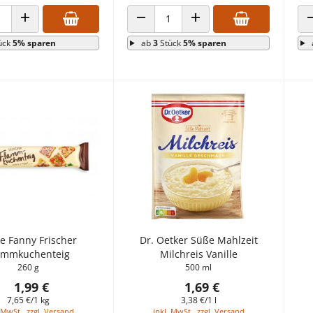
 VERRINGERN
ANZAHL ERHÖHEN
ANZAHL VERRINGERN
ANZAHL ERHÖHEN
ück
5% sparen
ab
3
Stück
5% sparen
e Fanny Frischer
Dr. Oetker Süße Mahlzeit
ammkuchenteig
Milchreis Vanille
260 g
500 ml
1,99 €
1,69 €
7,65 €/1 kg
3,38 €/1 l
 MwSt., zzgl. Versand
inkl. MwSt., zzgl. Versand