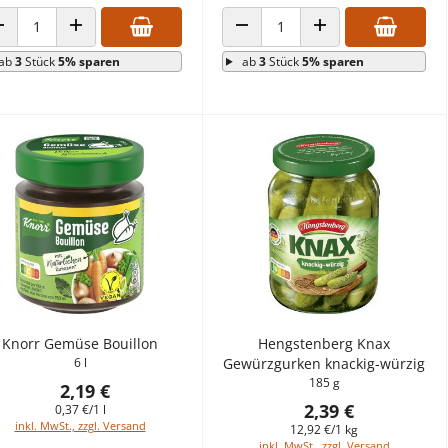
ANZAHL VERRINGERN
ANZAHL ERHÖHEN
ANZAHL VERRINGERN
ANZAHL ERHÖHEN
ab
3
Stück
5% sparen
ab
3
Stück
5% sparen
Knorr Gemüse Bouillon
Hengstenberg Knax
6 l
Gewürzgurken knackig-würzig
185 g
2,19 €
2,39 €
0,37 €/1 l
inkl. MwSt., zzgl. Versand
12,92 €/1 kg
inkl. MwSt., zzgl. Versand