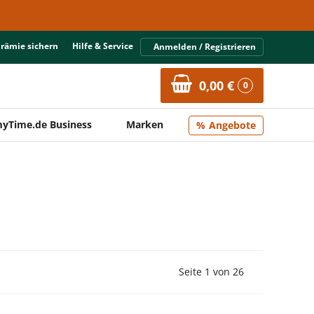
Prämie sichern
Hilfe & Service
Anmelden / Registrieren
0,00 €
0
yTime.de Business
Marken
Angebote
Vorherige Seite
Nächste Seit
Seite 1 von 26