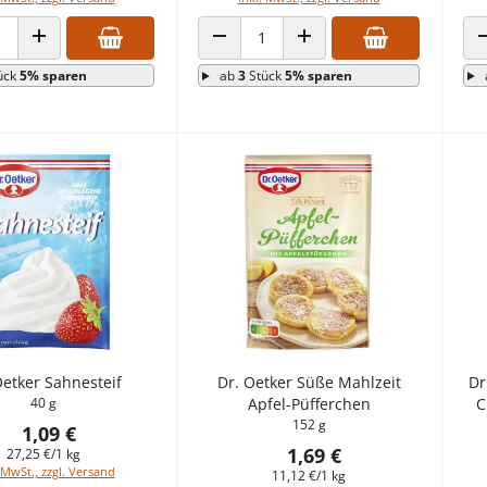
 VERRINGERN
ANZAHL ERHÖHEN
ANZAHL VERRINGERN
ANZAHL ERHÖHEN
ück
5% sparen
ab
3
Stück
5% sparen
Oetker Sahnesteif
Dr. Oetker Süße Mahlzeit
Dr
40 g
Apfel-Püfferchen
C
152 g
1,09 €
1,69 €
27,25 €/1 kg
 MwSt., zzgl. Versand
11,12 €/1 kg