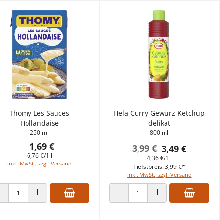
Thomy Les Sauces
Hela Curry Gewürz Ketchup
Hollandaise
delikat
250 ml
800 ml
1,69 €
3,99 €
3,49 €
6,76 €/1 l
4,36 €/1 l
inkl. MwSt., zzgl. Versand
Tiefstpreis: 3,99 €*
inkl. MwSt., zzgl. Versand
ANZAHL VERRINGERN
ANZAHL ERHÖHEN
ANZAHL VERRINGERN
ANZAHL ERHÖHEN