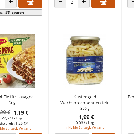
 VERRINGERN
ANZAHL ERHÖHEN
ANZAHL VERRINGERN
ANZAHL ERHÖHEN
ück
5% sparen
i Fix für Lasagne
Küstengold
Ben
43 g
Wachsbrechbohnen fein
360 g
,29 €
1,19 €
1,99 €
27,67 €/1 kg
5,53 €/1 kg
efstpreis: 1,29 €*
inkl. MwSt., zzgl. Versand
 MwSt., zzgl. Versand