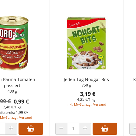
di Parma Tomaten
Jeden Tag Nougat-Bits
K
passiert
750 g
400 g
3,19 €
4,25 €/1 kg
,99 €
0,99 €
inkl. MwSt., zzgl. Versand
2,48 €/1 kg
efstpreis: 1,99 €*
 MwSt., zzgl. Versand
 VERRINGERN
ANZAHL ERHÖHEN
ANZAHL VERRINGERN
ANZAHL ERHÖHEN