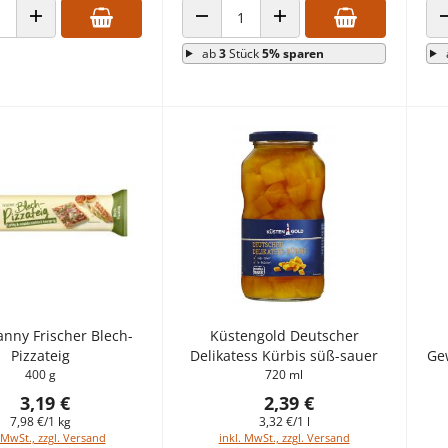
 VERRINGERN
ANZAHL ERHÖHEN
ANZAHL VERRINGERN
ANZAHL ERHÖHEN
ab
3
Stück
5% sparen
anny Frischer Blech-
Küstengold Deutscher
Pizzateig
Delikatess Kürbis süß-sauer
Ge
400 g
720 ml
3,19 €
2,39 €
7,98 €/1 kg
3,32 €/1 l
 MwSt., zzgl. Versand
inkl. MwSt., zzgl. Versand