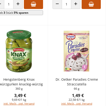
ANZAHL VERRINGERN
ANZAHL ERHÖHEN
ANZAHL VERRINGERN
ANZAHL ERHÖHEN
ab
3
Stück
5% sparen
Hengstenberg Knax
Dr. Oetker Paradies Creme
würzgurken knackig-würzig
Stracciatella
360 g
66 g
3,49 €
1,49 €
9,69 €/1 kg
22,58 €/1 kg
inkl. MwSt., zzgl. Versand
inkl. MwSt., zzgl. Versand