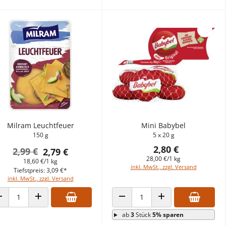
Milram Leuchtfeuer
Mini Babybel
150 g
5 x 20 g
2,80 €
2,99 €
2,79 €
28,00 €/1 kg
18,60 €/1 kg
inkl. MwSt., zzgl. Versand
Tiefstpreis: 3,09 €*
inkl. MwSt., zzgl. Versand
ANZAHL VERRINGERN
ANZAHL ERHÖHEN
ANZAHL VERRINGERN
ANZAHL ERHÖHEN
ab
3
Stück
5% sparen