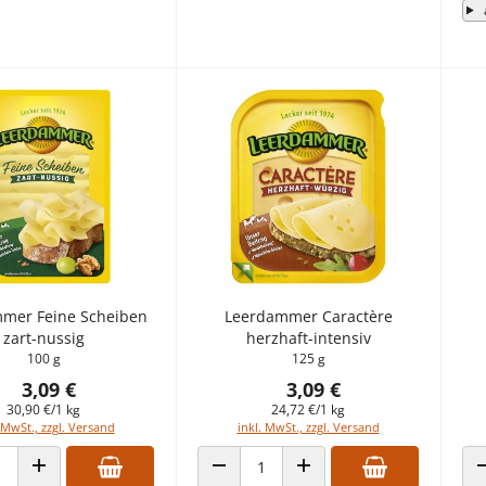
mer Feine Scheiben
Leerdammer Caractère
zart-nussig
herzhaft-intensiv
100 g
125 g
3,09 €
3,09 €
30,90 €/1 kg
24,72 €/1 kg
 MwSt., zzgl. Versand
inkl. MwSt., zzgl. Versand
 VERRINGERN
ANZAHL ERHÖHEN
ANZAHL VERRINGERN
ANZAHL ERHÖHEN