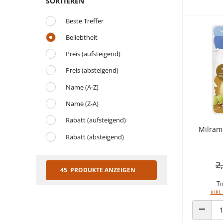
SORTIEREN
Beste Treffer
Beliebtheit
Preis (aufsteigend)
Preis (absteigend)
Name (A-Z)
Name (Z-A)
Rabatt (aufsteigend)
Milram
Rabatt (absteigend)
2
45 PRODUKTE ANZEIGEN
Ti
inkl.
ANZAHL