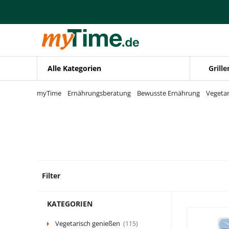
Zum Hauptinhalt springen
Zur Navigation springen
Zur Suche springen
Alle Kategorien
Grille
myTime
Ernährungsberatung
Bewusste Ernährung
Vegetar
Filter
45 Pro
KATEGORIEN
Vegetarisch genießen
(115)