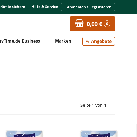
Prämie sichern
Hilfe & Service
Anmelden / Registrieren
0,00 €
0
yTime.de Business
Marken
Angebote
Vorherige Seite
Nächste Seit
Seite 1 von 1