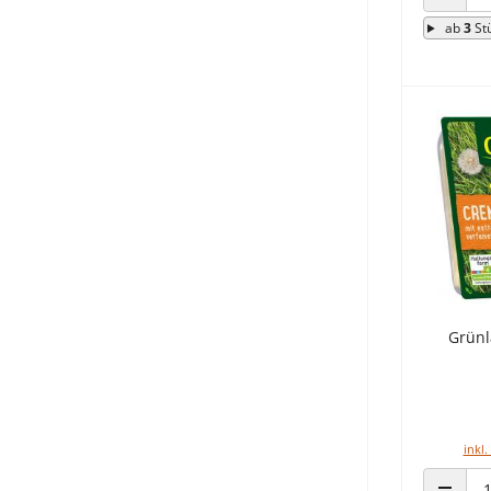
ANZAHL
ab
3
St
Grünl
inkl.