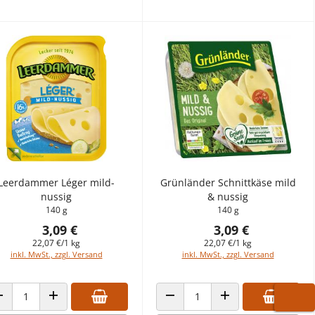
Leerdammer Léger mild-
Grünländer Schnittkäse mild
nussig
& nussig
140 g
140 g
3,09 €
3,09 €
22,07 €/1 kg
22,07 €/1 kg
inkl. MwSt., zzgl. Versand
inkl. MwSt., zzgl. Versand
ANZAHL VERRINGERN
ANZAHL ERHÖHEN
ANZAHL VERRINGERN
ANZAHL ERHÖHEN
WARE