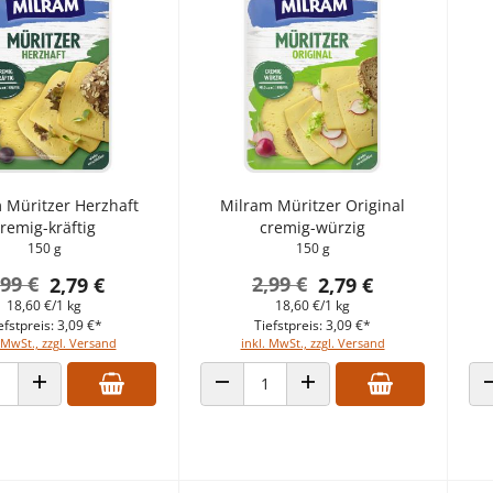
 Müritzer Herzhaft
Milram Müritzer Original
remig-kräftig
cremig-würzig
150 g
150 g
,99 €
2,99 €
2,79 €
2,79 €
18,60 €/1 kg
18,60 €/1 kg
efstpreis: 3,09 €*
Tiefstpreis: 3,09 €*
 MwSt., zzgl. Versand
inkl. MwSt., zzgl. Versand
 VERRINGERN
ANZAHL ERHÖHEN
ANZAHL VERRINGERN
ANZAHL ERHÖHEN