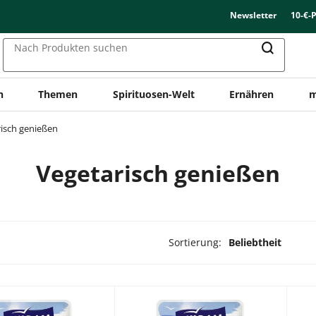
Newsletter
10-€-
Nach Produkten suchen
n
Themen
Spirituosen-Welt
Ernähren
m
isch genießen
Vegetarisch genießen
Sortierung:
Beliebtheit
dukte ausgewählt