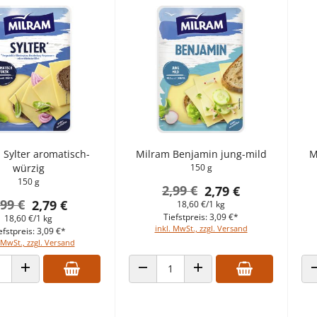
 Sylter aromatisch-
Milram Benjamin jung-mild
M
würzig
150 g
150 g
2,99 €
2,79 €
,99 €
2,79 €
18,60 €/1 kg
Tiefstpreis: 3,09 €*
18,60 €/1 kg
inkl. MwSt., zzgl. Versand
efstpreis: 3,09 €*
 MwSt., zzgl. Versand
 VERRINGERN
ANZAHL ERHÖHEN
ANZAHL VERRINGERN
ANZAHL ERHÖHEN