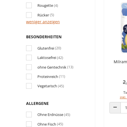
Rougette
(4)
Rücker
(5)
weniger anzeigen
BESONDERHEITEN
Glutenfrei
(20)
Laktosefrei
(42)
Milram
ohne Gentechnik
(13)
Proteinreich
(11)
2
Vegetarisch
(45)
Ti
inkl.
ALLERGENE
ANZAHL
Ohne Erdnüsse
(45)
Ohne Fisch
(45)