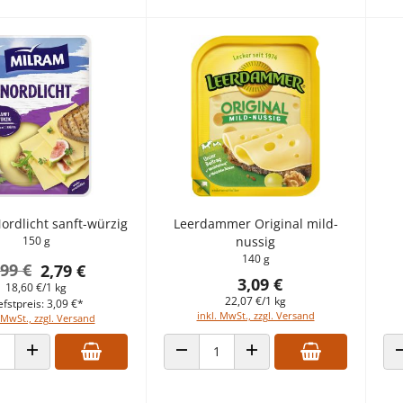
ordlicht sanft-würzig
Leerdammer Original mild-
150 g
nussig
140 g
,99 €
2,79 €
3,09 €
18,60 €/1 kg
22,07 €/1 kg
efstpreis: 3,09 €*
inkl. MwSt., zzgl. Versand
 MwSt., zzgl. Versand
 VERRINGERN
ANZAHL ERHÖHEN
ANZAHL VERRINGERN
ANZAHL ERHÖHEN