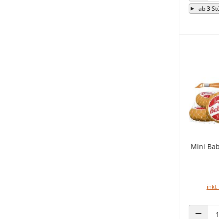
ab
3
St
Mini Bab
inkl.