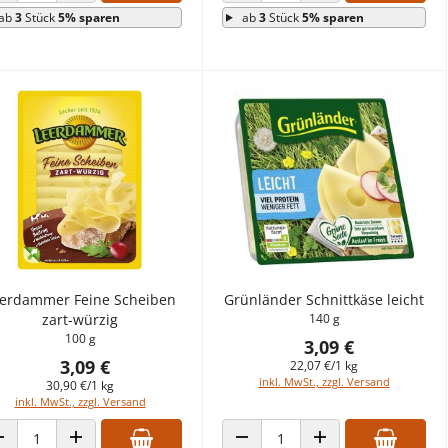
ab
3
Stück
5% sparen
ab
3
Stück
5% sparen
erdammer Feine Scheiben
Grünländer Schnittkäse leicht
zart-würzig
140 g
100 g
3,09 €
3,09 €
22,07 €/1 kg
inkl. MwSt., zzgl. Versand
30,90 €/1 kg
inkl. MwSt., zzgl. Versand