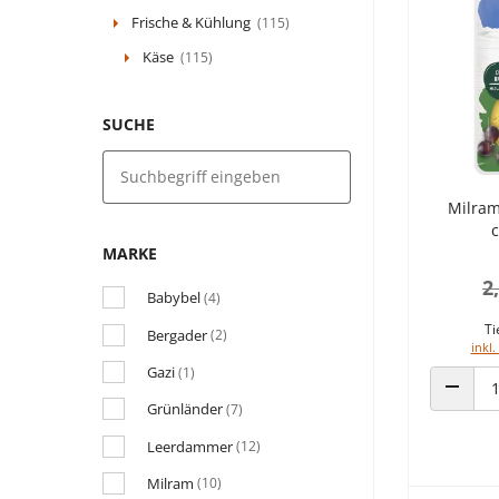
Frische & Kühlung
(115)
Käse
(115)
SUCHE
Milram
c
MARKE
2
Babybel
(4)
Ti
Bergader
(2)
inkl.
Gazi
(1)
ANZAHL
Grünländer
(7)
Leerdammer
(12)
Milram
(10)