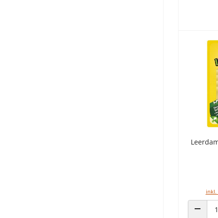
Leerdam
inkl.
ANZAHL