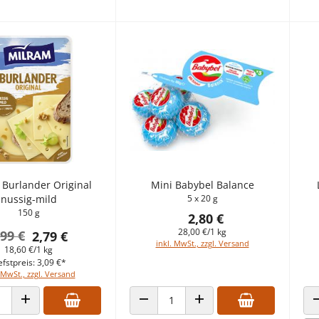
 Burlander Original
Mini Babybel Balance
nussig-mild
5 x 20 g
150 g
2,80 €
28,00 €/1 kg
,99 €
2,79 €
inkl. MwSt., zzgl. Versand
18,60 €/1 kg
efstpreis: 3,09 €*
 MwSt., zzgl. Versand
 VERRINGERN
ANZAHL ERHÖHEN
ANZAHL VERRINGERN
ANZAHL ERHÖHEN