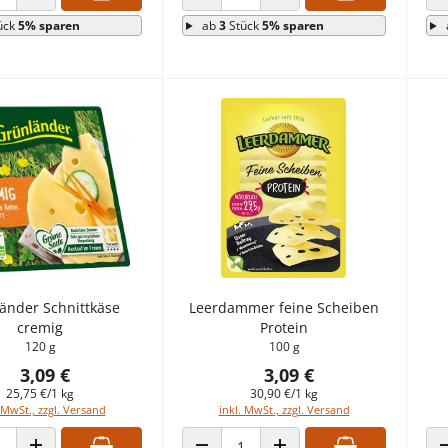
 VERRINGERN
ANZAHL ERHÖHEN
ANZAHL VERRINGERN
ANZAHL ERHÖHEN
ück
5% sparen
ab
3
Stück
5% sparen
änder Schnittkäse
Leerdammer feine Scheiben
cremig
Protein
120 g
100 g
3,09 €
3,09 €
25,75 €/1 kg
30,90 €/1 kg
 MwSt., zzgl. Versand
inkl. MwSt., zzgl. Versand