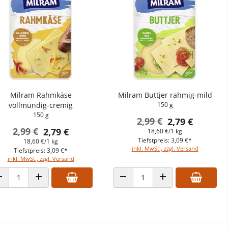
Milram Rahmkäse
Milram Buttjer rahmig-mild
vollmundig-cremig
150 g
150 g
2,99 €
2,79 €
2,99 €
2,79 €
18,60 €/1 kg
Tiefstpreis: 3,09 €*
18,60 €/1 kg
inkl. MwSt., zzgl. Versand
Tiefstpreis: 3,09 €*
inkl. MwSt., zzgl. Versand
ANZAHL VERRINGERN
ANZAHL ERHÖHEN
ANZAHL VERRINGERN
ANZAHL ERHÖHEN