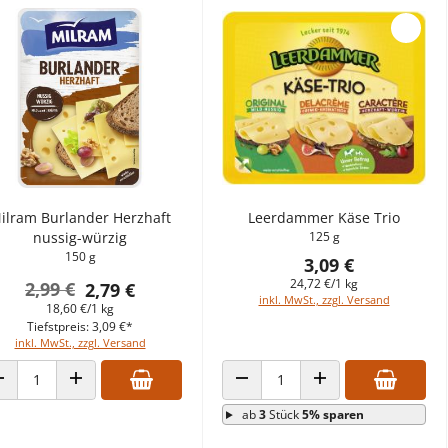
ilram Burlander Herzhaft
Leerdammer Käse Trio
nussig-würzig
125 g
150 g
3,09 €
24,72 €/1 kg
2,99 €
2,79 €
inkl. MwSt., zzgl. Versand
18,60 €/1 kg
Tiefstpreis: 3,09 €*
inkl. MwSt., zzgl. Versand
ANZAHL VERRINGERN
ANZAHL ERHÖHEN
ANZAHL VERRINGERN
ANZAHL ERHÖHEN
ab
3
Stück
5% sparen