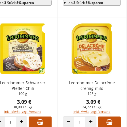
ab
3
Stück
5% sparen
ab
3
Stück
5% sparen
Leerdammer Schwarzer
Leerdammer Delacrème
Pfeffer-Chili
cremig-mild
100 g
125 g
3,09 €
3,09 €
30,90 €/1 kg
24,72 €/1 kg
inkl. MwSt., zzgl. Versand
inkl. MwSt., zzgl. Versand
ANZAHL VERRINGERN
ANZAHL ERHÖHEN
ANZAHL VERRINGERN
ANZAHL ERHÖHEN