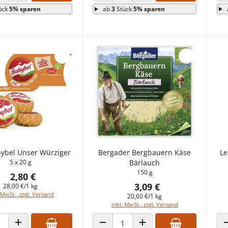
ück
5% sparen
ab
3
Stück
5% sparen
ybel Unser Würziger
Bergader Bergbauern Käse
Le
5 x 20 g
Bärlauch
150 g
2,80 €
3,09 €
28,00 €/1 kg
 MwSt., zzgl. Versand
20,60 €/1 kg
inkl. MwSt., zzgl. Versand