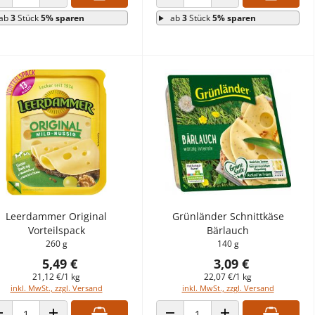
ANZAHL VERRINGERN
ANZAHL ERHÖHEN
ANZAHL VERRINGERN
ANZAHL ERHÖHEN
ab
3
Stück
5% sparen
ab
3
Stück
5% sparen
Leerdammer Original
Grünländer Schnittkäse
Vorteilspack
Bärlauch
260 g
140 g
5,49 €
3,09 €
21,12 €/1 kg
22,07 €/1 kg
inkl. MwSt., zzgl. Versand
inkl. MwSt., zzgl. Versand