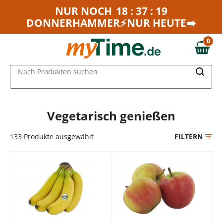
Zum Hauptinhalt springen
NUR NOCH
18 : 37 : 19
DONNERHAMMER⚡NUR HEUTE➡️
Zur Navigation springen
Zur Suche springen
0
0,00 €
MAIN MENU
Nach Produkten suchen
Vegetarisch genießen
133
Produkte ausgewählt
FILTERN