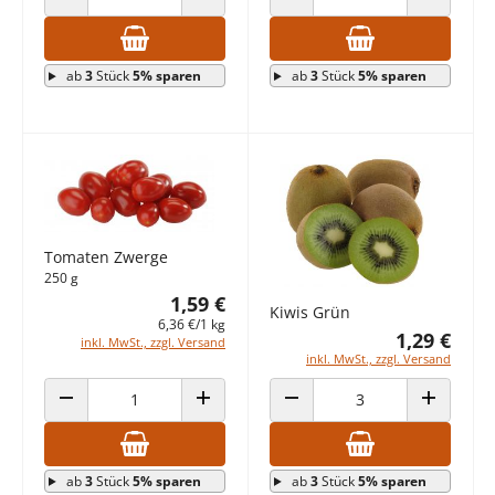
ANZAHL VERRINGERN
ANZAHL ERHÖHEN
ANZAHL VERRINGERN
ANZAHL E
ab
3
Stück
5% sparen
ab
3
Stück
5% sparen
Tomaten Zwerge
250 g
1,59 €
Kiwis Grün
6,36 €/1 kg
1,29 €
inkl. MwSt., zzgl. Versand
inkl. MwSt., zzgl. Versand
ANZAHL VERRINGERN
ANZAHL ERHÖHEN
ANZAHL VERRINGERN
ANZAHL E
ab
3
Stück
5% sparen
ab
3
Stück
5% sparen