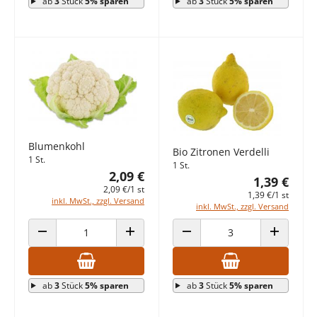
ab
3
Stück
5% sparen
ab
3
Stück
5% sparen
Blumenkohl
Bio Zitronen Verdelli
1 St.
1 St.
2,09 €
1,39 €
2,09 €/1 st
1,39 €/1 st
inkl. MwSt., zzgl. Versand
inkl. MwSt., zzgl. Versand
ANZAHL VERRINGERN
ANZAHL ERHÖHEN
ANZAHL VERRINGERN
ANZAHL E
ab
3
Stück
5% sparen
ab
3
Stück
5% sparen