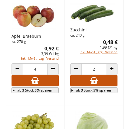
Zucchini
ca. 240 g
Apfel Braeburn
0,48 €
ca. 270 g
1,99 €/1 kg
0,92 €
inkl. MwSt., zzgl. Versand
3,39 €/1 kg
inkl. MwSt., zzgl. Versand
ANZAHL VERRINGERN
ANZAHL ERHÖHEN
ANZAHL VERRINGERN
ANZAHL E
ab
3
Stück
5% sparen
ab
3
Stück
5% sparen