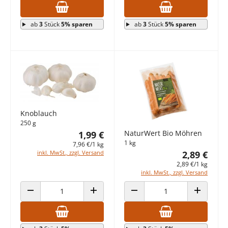
ab
3
Stück
5% sparen
ab
3
Stück
5% sparen
Knoblauch
250 g
NaturWert Bio Möhren
1,99 €
1 kg
7,96 €/1 kg
2,89 €
inkl. MwSt., zzgl. Versand
2,89 €/1 kg
inkl. MwSt., zzgl. Versand
ANZAHL VERRINGERN
ANZAHL ERHÖHEN
ANZAHL VERRINGERN
ANZAHL E