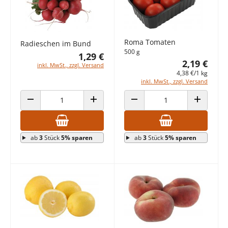
Roma Tomaten
Radieschen im Bund
500 g
1,29 €
2,19 €
inkl. MwSt., zzgl. Versand
4,38 €/1 kg
inkl. MwSt., zzgl. Versand
ANZAHL VERRINGERN
ANZAHL ERHÖHEN
ANZAHL VERRINGERN
ANZAHL E
ab
3
Stück
5% sparen
ab
3
Stück
5% sparen