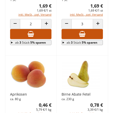
1,69 €
1,69 €
1,69 €/1 st
1,69 €/1 st
inkl. MwSt., zzgl. Versand
inkl. MwSt., zzgl. Versand
ANZAHL VERRINGERN
ANZAHL ERHÖHEN
ANZAHL VERRINGERN
ANZAHL E
ab
3
Stück
5% sparen
ab
3
Stück
5% sparen
Aprikosen
Birne Abate Fetel
ca. 80 g
ca. 230 g
0,46 €
0,78 €
5,79 €/1 kg
3,39 €/1 kg