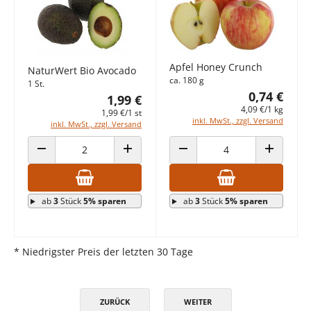
Apfel Honey Crunch
NaturWert Bio Avocado
ca. 180 g
1 St.
0,74 €
1,99 €
4,09 €/1 kg
1,99 €/1 st
inkl. MwSt., zzgl. Versand
inkl. MwSt., zzgl. Versand
ANZAHL VERRINGERN
ANZAHL ERHÖHEN
ANZAHL VERRINGERN
ANZAHL E
ab
3
Stück
5% sparen
ab
3
Stück
5% sparen
* Niedrigster Preis der letzten 30 Tage
ZURÜCK
WEITER