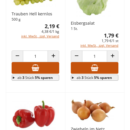
Trauben Hell kernlos
500 g
Eisbergsalat
2,19 €
1 St.
4,38 €/1 kg
1,79 €
inkl. MwSt., zzgl. Versand
1,79 €/1 st
inkl. MwSt., zzgl. Versand
ANZAHL VERRINGERN
ANZAHL ERHÖHEN
ANZAHL VERRINGERN
ANZAHL E
ab
3
Stück
5% sparen
ab
3
Stück
5% sparen
Zwiebeln im Netz