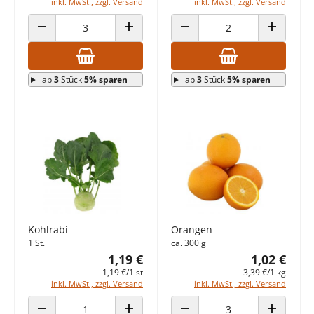
inkl. MwSt., zzgl. Versand
inkl. MwSt., zzgl. Versand
ANZAHL VERRINGERN
ANZAHL ERHÖHEN
ANZAHL VERRINGERN
ANZAHL E
ab
3
Stück
5% sparen
ab
3
Stück
5% sparen
Kohlrabi
Orangen
1 St.
ca. 300 g
1,19 €
1,02 €
1,19 €/1 st
3,39 €/1 kg
inkl. MwSt., zzgl. Versand
inkl. MwSt., zzgl. Versand