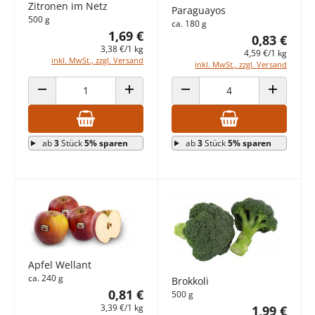
Zitronen im Netz
Paraguayos
500 g
ca. 180 g
1,69 €
0,83 €
3,38 €/1 kg
4,59 €/1 kg
inkl. MwSt., zzgl. Versand
inkl. MwSt., zzgl. Versand
ANZAHL VERRINGERN
ANZAHL ERHÖHEN
ANZAHL VERRINGERN
ANZAHL E
ab
3
Stück
5% sparen
ab
3
Stück
5% sparen
Apfel Wellant
ca. 240 g
Brokkoli
0,81 €
500 g
3,39 €/1 kg
1,99 €