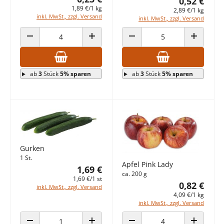
0,52 €
1,89 €/1 kg
2,89 €/1 kg
inkl. MwSt., zzgl. Versand
inkl. MwSt., zzgl. Versand
ANZAHL VERRINGERN
ANZAHL ERHÖHEN
ANZAHL VERRINGERN
ANZAHL E
ab
3
Stück
5% sparen
ab
3
Stück
5% sparen
Gurken
1 St.
Apfel Pink Lady
1,69 €
ca. 200 g
1,69 €/1 st
0,82 €
inkl. MwSt., zzgl. Versand
4,09 €/1 kg
inkl. MwSt., zzgl. Versand