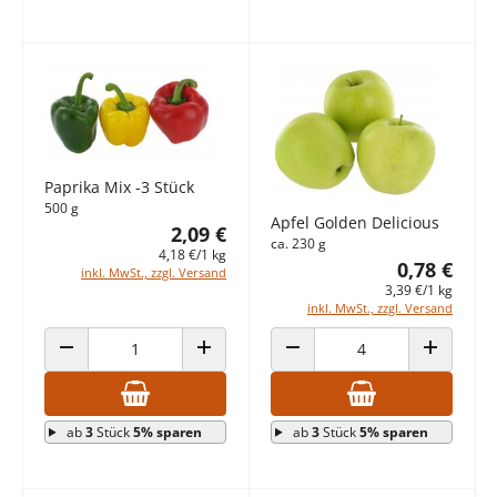
Paprika Mix -3 Stück
500 g
Apfel Golden Delicious
2,09 €
ca. 230 g
4,18 €/1 kg
0,78 €
inkl. MwSt., zzgl. Versand
3,39 €/1 kg
inkl. MwSt., zzgl. Versand
ANZAHL VERRINGERN
ANZAHL ERHÖHEN
ANZAHL VERRINGERN
ANZAHL E
ab
3
Stück
5% sparen
ab
3
Stück
5% sparen