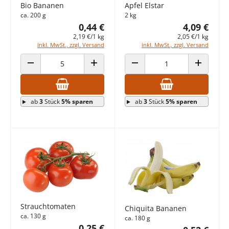
Bio Bananen
Apfel Elstar
ca. 200 g
2 kg
0,44 €
4,09 €
2,19 €/1 kg
2,05 €/1 kg
inkl. MwSt., zzgl. Versand
inkl. MwSt., zzgl. Versand
ANZAHL VERRINGERN
ANZAHL ERHÖHEN
ANZAHL VERRINGERN
ANZAHL E
ab
3
Stück
5% sparen
ab
3
Stück
5% sparen
Strauchtomaten
Chiquita Bananen
ca. 130 g
ca. 180 g
0,25 €