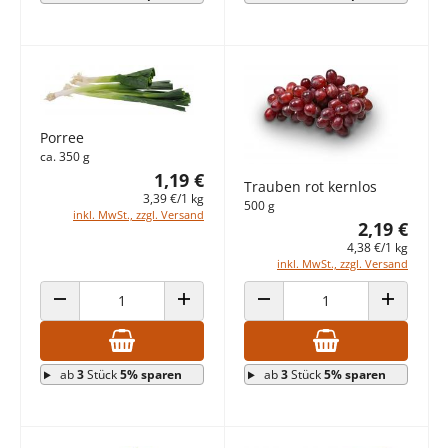
Porree
ca. 350 g
1,19 €
Trauben rot kernlos
3,39 €/1 kg
500 g
inkl. MwSt., zzgl. Versand
2,19 €
4,38 €/1 kg
inkl. MwSt., zzgl. Versand
ANZAHL VERRINGERN
ANZAHL ERHÖHEN
ANZAHL VERRINGERN
ANZAHL E
ab
3
Stück
5% sparen
ab
3
Stück
5% sparen