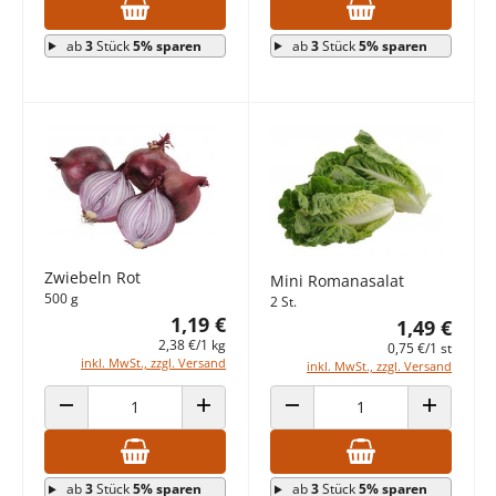
ab
3
Stück
5% sparen
ab
3
Stück
5% sparen
Zwiebeln Rot
Mini Romanasalat
500 g
2 St.
1,19 €
1,49 €
2,38 €/1 kg
0,75 €/1 st
inkl. MwSt., zzgl. Versand
inkl. MwSt., zzgl. Versand
ANZAHL VERRINGERN
ANZAHL ERHÖHEN
ANZAHL VERRINGERN
ANZAHL E
ab
3
Stück
5% sparen
ab
3
Stück
5% sparen