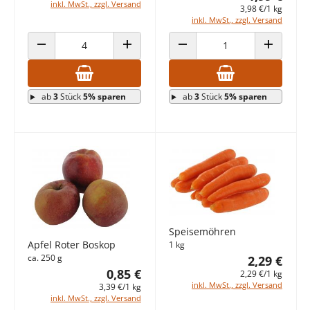
inkl. MwSt., zzgl. Versand
3,98 €/1 kg
inkl. MwSt., zzgl. Versand
ANZAHL VERRINGERN
ANZAHL ERHÖHEN
ANZAHL VERRINGERN
ANZAHL E
ab
3
Stück
5% sparen
ab
3
Stück
5% sparen
Speisemöhren
Apfel Roter Boskop
1 kg
ca. 250 g
2,29 €
0,85 €
2,29 €/1 kg
inkl. MwSt., zzgl. Versand
3,39 €/1 kg
inkl. MwSt., zzgl. Versand