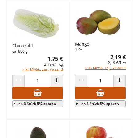
Mango
Chinakohl
1 St.
ca. 800 g
2,19 €
1,75 €
2,19 €/1 st
2,19 €/1 kg
inkl. MwSt., zzgl. Versand
inkl. MwSt., zzgl. Versand
ANZAHL VERRINGERN
ANZAHL ERHÖHEN
ANZAHL VERRINGERN
ANZAHL E
ab
3
Stück
5% sparen
ab
3
Stück
5% sparen