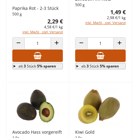
500 g
Paprika Rot - 2-3 Stück
1,49 €
500 g
2,98 €/1 kg
2,29 €
inkl. MwSt., zzgl. Versand
4,58 €/1 kg
inkl. MwSt., zzgl. Versand
ANZAHL VERRINGERN
ANZAHL ERHÖHEN
ANZAHL VERRINGERN
ANZAHL E
ab
3
Stück
5% sparen
ab
3
Stück
5% sparen
Avocado Hass vorgereift
Kiwi Gold
1 St.
1 St.