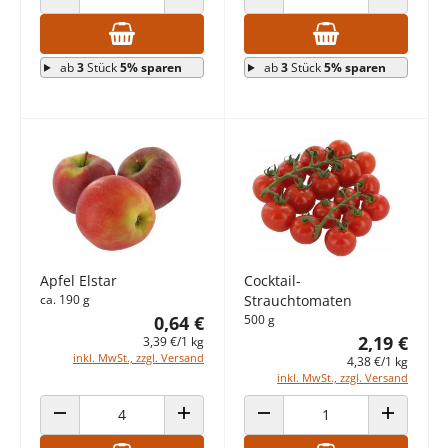
ANZAHL VERRINGERN
ANZAHL ERHÖHEN
ANZAHL VERRINGERN
ANZAHL E
ab
3
Stück
5% sparen
ab
3
Stück
5% sparen
Apfel Elstar
Cocktail-
ca. 190 g
Strauchtomaten
0,64 €
500 g
2,19 €
3,39 €/1 kg
inkl. MwSt., zzgl. Versand
4,38 €/1 kg
inkl. MwSt., zzgl. Versand
ANZAHL VERRINGERN
ANZAHL ERHÖHEN
ANZAHL VERRINGERN
ANZAHL E