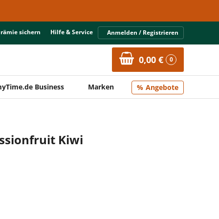
Prämie sichern
Hilfe & Service
Anmelden / Registrieren
0,00 €
0
yTime.de Business
Marken
Angebote
sionfruit Kiwi