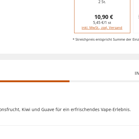
2 St.
10,90 €
5,45 €/1 st
inkl. MwSt., zzgl. Versand
* Streichpreis entspricht Summe der Einz
I
nsfrucht, Kiwi und Guave für ein erfrischendes Vape-Erlebnis.