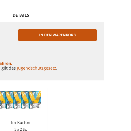
DETAILS
IN DEN WARENKORB
EN
Jahren.
 gilt das
Jugendschutzgesetz
.
Im Karton
5 x 2 St.