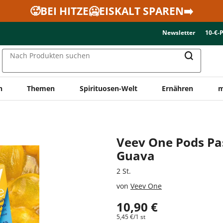
🥵BEI HITZE🥶EISKALT SPAREN➡️
Newsletter
10-€-
Nach Produkten suchen
n
Themen
Spirituosen-Welt
Ernähren
m
n
Veev One Pods Pas
Guava
2 St.
von
Veev One
10,90 €
5,45 €/1 st